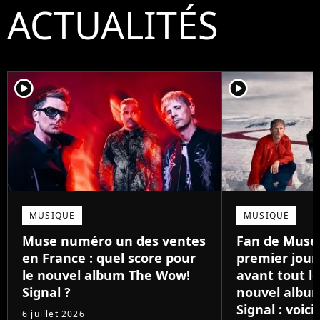
ACTUALITÉS
player2
player2
MUSIQUE
MUSIQUE
Muse numéro un des ventes
Fan de Muse 
en France : quel score pour
premier jour,
le nouvel album The Wow!
avant tout l
Signal ?
nouvel albu
Signal : voic
6 juillet 2026