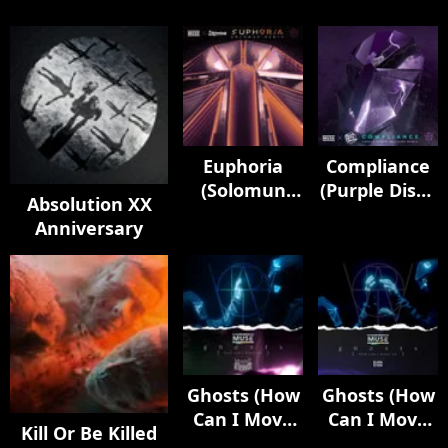
Euphoria
Compliance
(Solomun
(Purple Disco
Absolution XX
Remix)
Machine
Anniversary
Remix)
Ghosts (How
Ghosts (How
Can I Move
Can I Move
Kill Or Be Killed
On) [feat.
On) [feat.