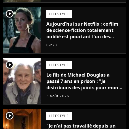
player2
LIFESTYLE
Aujourd'hui sur Netflix : ce film
de science-fiction totalement
oublié est pourtant l'un des
meilleurs des années 2010
09:23
player2
LIFESTYLE
Le fils de Michael Douglas a
passé 7 ans en prison : "Je
distribuais des joints pour mon
père"
5 août 2026
player2
LIFESTYLE
"Je n'ai pas travaillé depuis un