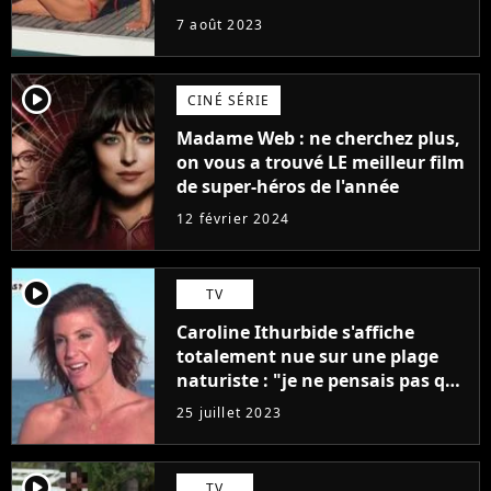
7 août 2023
player2
CINÉ SÉRIE
Madame Web : ne cherchez plus,
on vous a trouvé LE meilleur film
de super-héros de l'année
12 février 2024
player2
TV
Caroline Ithurbide s'affiche
totalement nue sur une plage
naturiste : "je ne pensais pas que
j'arriverais à le faire..."
25 juillet 2023
player2
TV