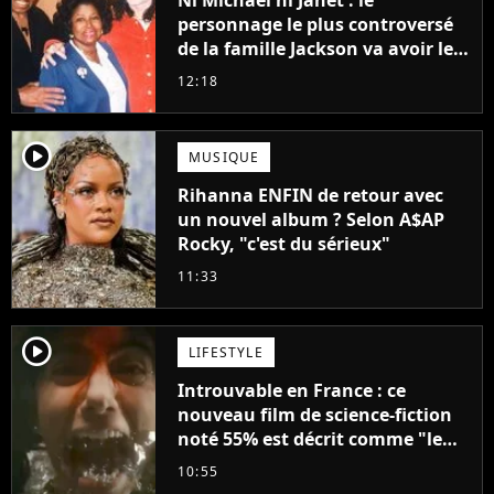
Ni Michael ni Janet : le
personnage le plus controversé
de la famille Jackson va avoir le
droit à sa propre série
12:18
player2
MUSIQUE
Rihanna ENFIN de retour avec
un nouvel album ? Selon A$AP
Rocky, "c'est du sérieux"
11:33
player2
LIFESTYLE
Introuvable en France : ce
nouveau film de science-fiction
noté 55% est décrit comme "le
plus stupide de l'année"
10:55