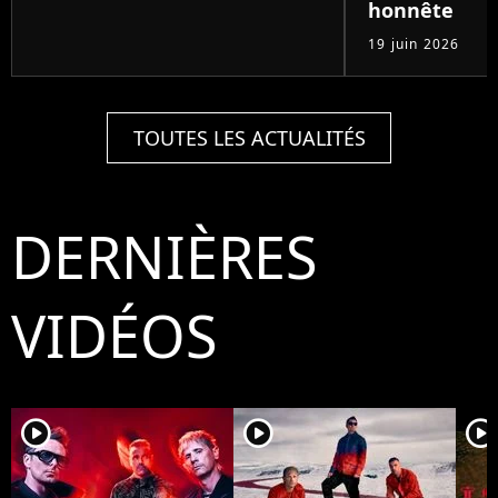
honnête
19 juin 2026
TOUTES LES ACTUALITÉS
DERNIÈRES
VIDÉOS
player2
player2
player2