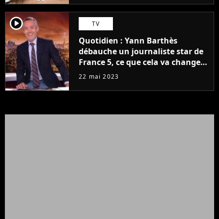
player2
TV
Quotidien : Yann Barthès
débauche un journaliste star de
France 5, ce que cela va changer
à la rentrée
22 mai 2023