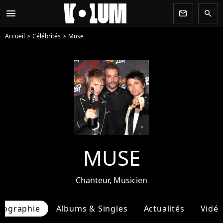
menu
newsletter
search
Accueil
Célébrités
Muse
MUSE
Chanteur, Musicien
iographie
Albums & Singles
Actualités
Vidé