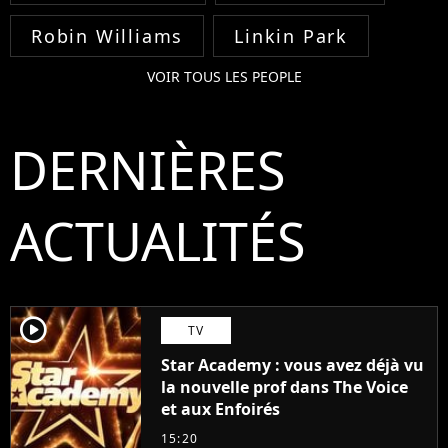
Robin Williams
Linkin Park
VOIR TOUS LES PEOPLE
DERNIÈRES
ACTUALITÉS
player2
TV
Star Academy : vous avez déjà vu
la nouvelle prof dans The Voice
et aux Enfoirés
15:20