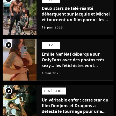
Deux stars de télé-réalité
débarquent sur Jacquie et Michel
et tournent un film porno : les
premières images du tournage
19 juin 2023
(exclu)
player2
TV
Emilie Nef Naf débarque sur
OnlyFans avec des photos très
sexy... les fétichistes vont
prendre leur pied !
4 mai 2023
player2
CINÉ SÉRIE
Un véritable enfer : cette star du
film Donjons et Dragons a
détesté le tournage pour une