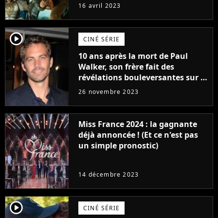
raison très spéciale
16 avril 2023
player2
CINÉ SÉRIE
10 ans après la mort de Paul
Walker, son frère fait des
révélations bouleversantes sur la
réaction des acteurs de Fast and
26 novembre 2023
Furious
Miss France 2024 : la gagnante
déjà annoncée ! (Et ce n'est pas
un simple pronostic)
14 décembre 2023
player2
CINÉ SÉRIE