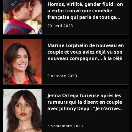
Homos, virilité, gender fluid : on
a enfin trouvé une comédie
française qui parle de tout ça
sans être super ringarde
20 avril 2023
Marine Lorphelin de nouveau en
couple et vous aviez déjà vu son
nouveau compagnon... à la télé
9 octobre 2023
Jenna Ortega furieuse après les
rumeurs qui la disent en couple
avec Johnny Depp : "Je n'arrive
même pas..."
5 septembre 2023