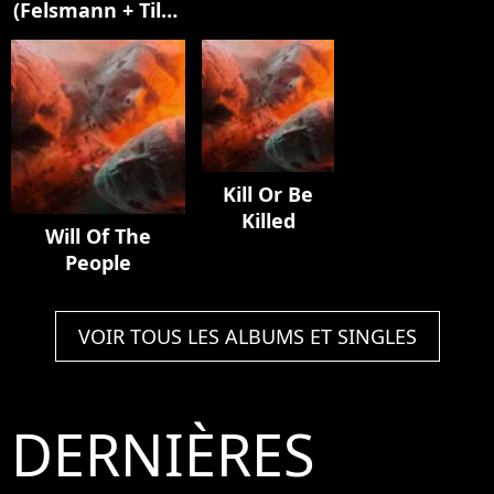
(Felsmann + Tiley
Mylène
Elisa]
Reinterpretation)
Farmer]
Kill Or Be
Killed
Will Of The
People
VOIR TOUS LES ALBUMS ET SINGLES
DERNIÈRES