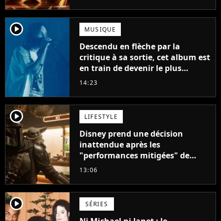
player2
MUSIQUE
Descendu en flèche par la
critique à sa sortie, cet album est
en train de devenir le plus
populaire de son auteur
14:23
player2
LIFESTYLE
Disney prend une décision
inattendue après les
"performances mitigées" de
Vaiana et The Mandalorian &
13:06
Grogu au box-office
player2
SÉRIES