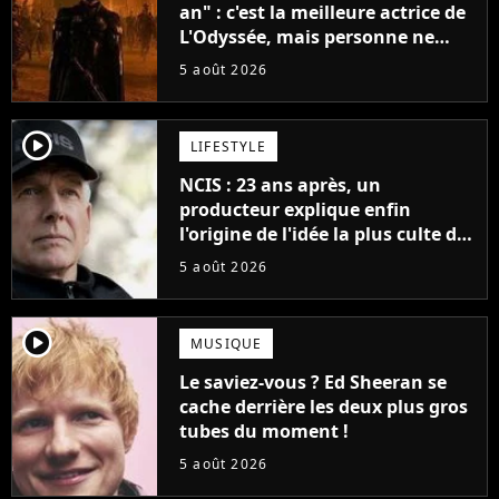
an" : c'est la meilleure actrice de
L'Odyssée, mais personne ne
veut lui donner de rôle au
5 août 2026
cinéma
player2
LIFESTYLE
NCIS : 23 ans après, un
producteur explique enfin
l'origine de l'idée la plus culte de
la série (et on ne parle pas du
5 août 2026
bateau)
player2
MUSIQUE
Le saviez-vous ? Ed Sheeran se
cache derrière les deux plus gros
tubes du moment !
5 août 2026