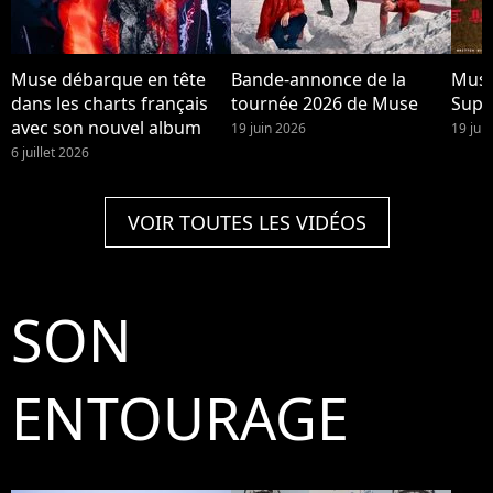
Muse débarque en tête
Bande-annonce de la
Muse
dans les charts français
tournée 2026 de Muse
Supe
avec son nouvel album
19 juin 2026
19 jui
6 juillet 2026
VOIR TOUTES LES VIDÉOS
SON
ENTOURAGE