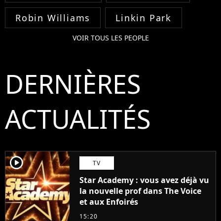
Robin Williams
Linkin Park
VOIR TOUS LES PEOPLE
DERNIÈRES
ACTUALITÉS
player2
TV
Star Academy : vous avez déjà vu
la nouvelle prof dans The Voice
et aux Enfoirés
15:20