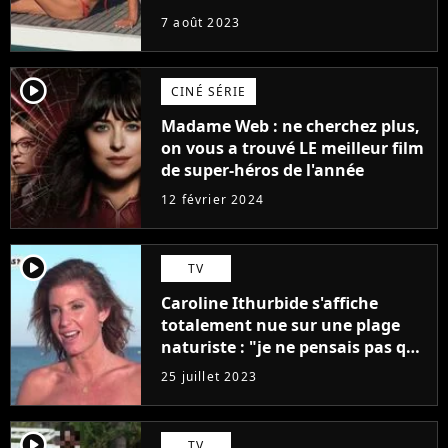
7 août 2023
player2
CINÉ SÉRIE
Madame Web : ne cherchez plus,
on vous a trouvé LE meilleur film
de super-héros de l'année
12 février 2024
player2
TV
Caroline Ithurbide s'affiche
totalement nue sur une plage
naturiste : "je ne pensais pas que
j'arriverais à le faire..."
25 juillet 2023
player2
TV