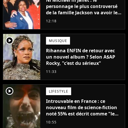
Ni Michael ni Janet : le
personnage le plus controversé
de la famille Jackson va avoir le
droit à sa propre série
12:18
player2
MUSIQUE
Rihanna ENFIN de retour avec
un nouvel album ? Selon A$AP
Rocky, "c'est du sérieux"
11:33
player2
LIFESTYLE
Introuvable en France : ce
nouveau film de science-fiction
noté 55% est décrit comme "le
plus stupide de l'année"
10:55