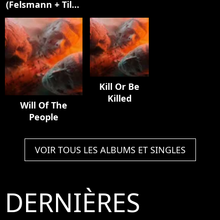
(Felsmann + Tiley
Mylène
Elisa]
Reinterpretation)
Farmer]
Kill Or Be
Killed
Will Of The
People
VOIR TOUS LES ALBUMS ET SINGLES
DERNIÈRES