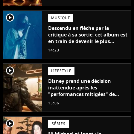
player2
MUSIQUE
Descendu en flèche par la
critique à sa sortie, cet album est
en train de devenir le plus
populaire de son auteur
14:23
player2
LIFESTYLE
Disney prend une décision
inattendue après les
"performances mitigées" de
Vaiana et The Mandalorian &
13:06
Grogu au box-office
player2
SÉRIES