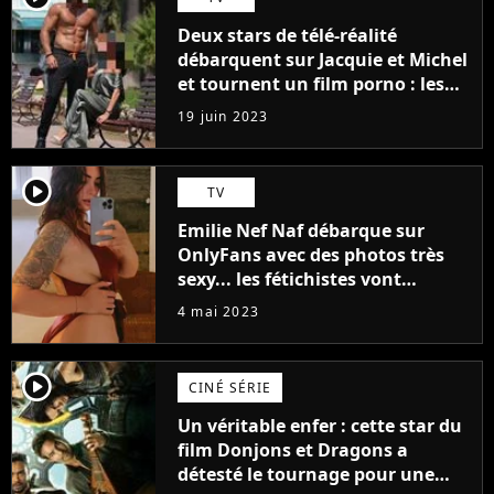
Deux stars de télé-réalité
débarquent sur Jacquie et Michel
et tournent un film porno : les
premières images du tournage
19 juin 2023
(exclu)
player2
TV
Emilie Nef Naf débarque sur
OnlyFans avec des photos très
sexy... les fétichistes vont
prendre leur pied !
4 mai 2023
player2
CINÉ SÉRIE
Un véritable enfer : cette star du
film Donjons et Dragons a
détesté le tournage pour une