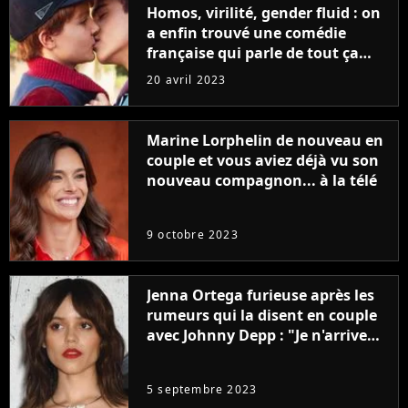
Homos, virilité, gender fluid : on
a enfin trouvé une comédie
française qui parle de tout ça
sans être super ringarde
20 avril 2023
Marine Lorphelin de nouveau en
couple et vous aviez déjà vu son
nouveau compagnon... à la télé
9 octobre 2023
Jenna Ortega furieuse après les
rumeurs qui la disent en couple
avec Johnny Depp : "Je n'arrive
même pas..."
5 septembre 2023