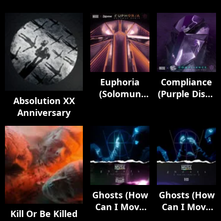
Euphoria
Compliance
(Solomun
(Purple Disco
Absolution XX
Remix)
Machine
Anniversary
Remix)
Ghosts (How
Ghosts (How
Can I Move
Can I Move
Kill Or Be Killed
On) [feat.
On) [feat.