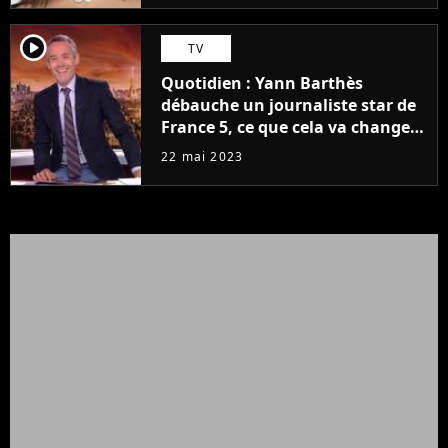
player2
TV
Quotidien : Yann Barthès
débauche un journaliste star de
France 5, ce que cela va changer
à la rentrée
22 mai 2023