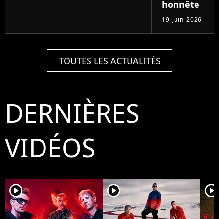
honnête
19 juin 2026
TOUTES LES ACTUALITÉS
DERNIÈRES
VIDÉOS
player2
player2
player2