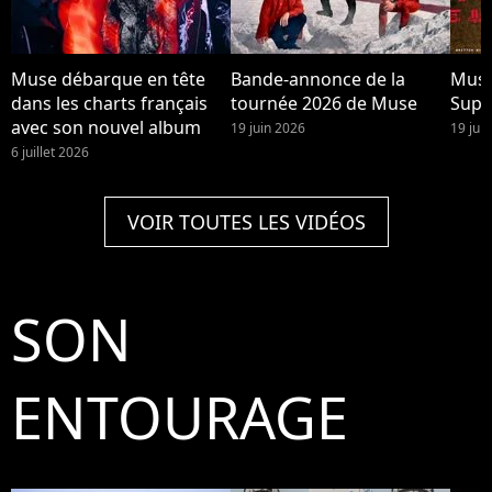
Muse débarque en tête
Bande-annonce de la
Muse
dans les charts français
tournée 2026 de Muse
Supe
avec son nouvel album
19 juin 2026
19 jui
6 juillet 2026
VOIR TOUTES LES VIDÉOS
SON
ENTOURAGE