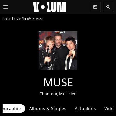
menu
newsletter
search
Accueil
Célébrités
Muse
MUSE
Chanteur, Musicien
iographie
Albums & Singles
Actualités
Vidé