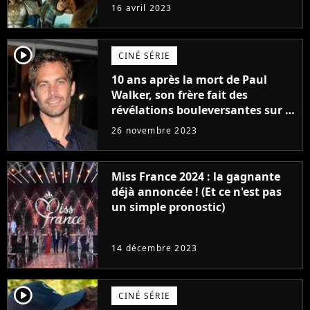
raison très spéciale
16 avril 2023
player2
CINÉ SÉRIE
10 ans après la mort de Paul
Walker, son frère fait des
révélations bouleversantes sur la
réaction des acteurs de Fast and
26 novembre 2023
Furious
Miss France 2024 : la gagnante
déjà annoncée ! (Et ce n'est pas
un simple pronostic)
14 décembre 2023
player2
CINÉ SÉRIE