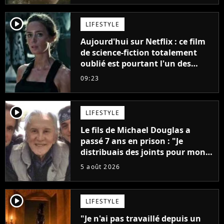
player2
LIFESTYLE
Aujourd'hui sur Netflix : ce film
de science-fiction totalement
oublié est pourtant l'un des
meilleurs des années 2010
09:23
player2
LIFESTYLE
Le fils de Michael Douglas a
passé 7 ans en prison : "Je
distribuais des joints pour mon
père"
5 août 2026
player2
LIFESTYLE
"Je n'ai pas travaillé depuis un