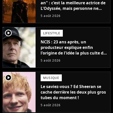
an" : c'est la meilleure actrice de
L'Odyssée, mais personne ne
veut lui donner de rôle au
5 août 2026
cinéma
player2
LIFESTYLE
NCIS : 23 ans après, un
producteur explique enfin
l'origine de l'idée la plus culte de
la série (et on ne parle pas du
5 août 2026
bateau)
player2
MUSIQUE
Le saviez-vous ? Ed Sheeran se
cache derrière les deux plus gros
tubes du moment !
5 août 2026