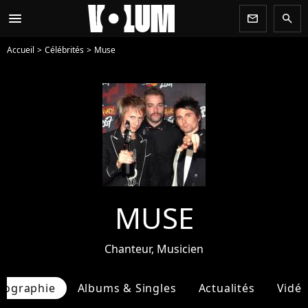
menu
newsletter
search
Accueil
Célébrités
Muse
MUSE
Chanteur, Musicien
iographie
Albums & Singles
Actualités
Vidé