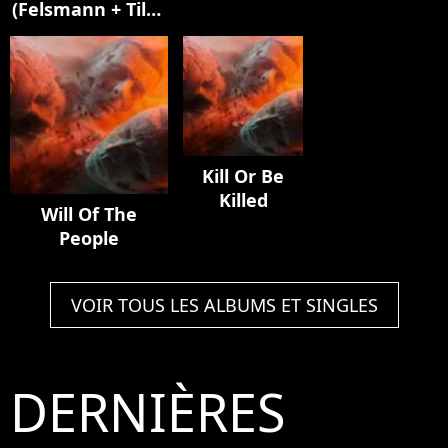
(Felsmann + Tiley
Mylène
Elisa]
Reinterpretation)
Farmer]
Kill Or Be
Killed
Will Of The
People
VOIR TOUS LES ALBUMS ET SINGLES
DERNIÈRES