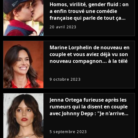
Homos, virilité, gender fluid : on
a enfin trouvé une comédie
française qui parle de tout ça
sans être super ringarde
20 avril 2023
Marine Lorphelin de nouveau en
couple et vous aviez déjà vu son
nouveau compagnon... à la télé
9 octobre 2023
Jenna Ortega furieuse après les
rumeurs qui la disent en couple
avec Johnny Depp : "Je n'arrive
même pas..."
5 septembre 2023