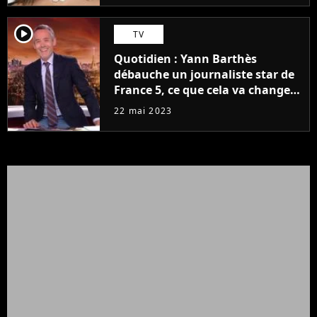
player2
TV
Quotidien : Yann Barthès
débauche un journaliste star de
France 5, ce que cela va changer
à la rentrée
22 mai 2023