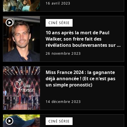
raison très spéciale
16 avril 2023
player2
CINÉ SÉRIE
10 ans après la mort de Paul
Walker, son frère fait des
révélations bouleversantes sur la
réaction des acteurs de Fast and
26 novembre 2023
Furious
Miss France 2024 : la gagnante
déjà annoncée ! (Et ce n'est pas
un simple pronostic)
14 décembre 2023
player2
CINÉ SÉRIE