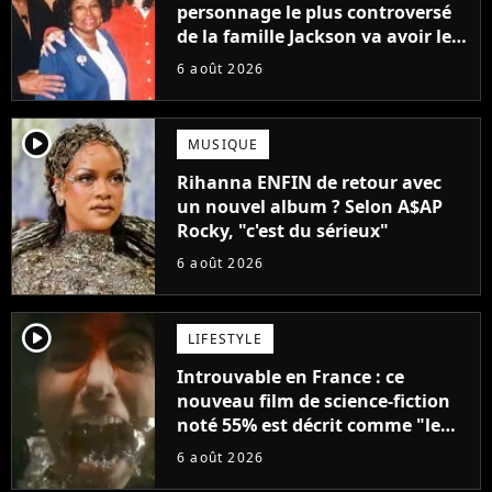
personnage le plus controversé
de la famille Jackson va avoir le
droit à sa propre série
6 août 2026
player2
MUSIQUE
Rihanna ENFIN de retour avec
un nouvel album ? Selon A$AP
Rocky, "c'est du sérieux"
6 août 2026
player2
LIFESTYLE
Introuvable en France : ce
nouveau film de science-fiction
noté 55% est décrit comme "le
plus stupide de l'année"
6 août 2026