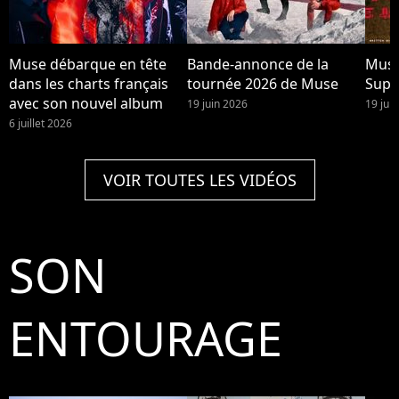
Muse débarque en tête
Bande-annonce de la
Muse
dans les charts français
tournée 2026 de Muse
Supe
avec son nouvel album
19 juin 2026
19 jui
6 juillet 2026
VOIR TOUTES LES VIDÉOS
SON
ENTOURAGE