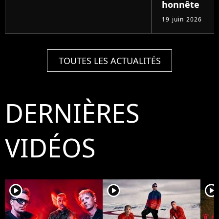
honnête
19 juin 2026
TOUTES LES ACTUALITÉS
DERNIÈRES
VIDÉOS
player2
player2
player2