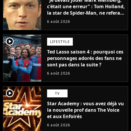
"Je devais jouer Mark Wahlberg,
c'était une erreur" : Tom Holland,
la star de Spider-Man, ne referait
pas ce blockbuster
6 août 2026
player2
LIFESTYLE
Ted Lasso saison 4 : pourquoi ces
personnages adorés des fans ne
sont pas dans la suite ?
6 août 2026
player2
TV
Star Academy : vous avez déjà vu
la nouvelle prof dans The Voice
et aux Enfoirés
6 août 2026