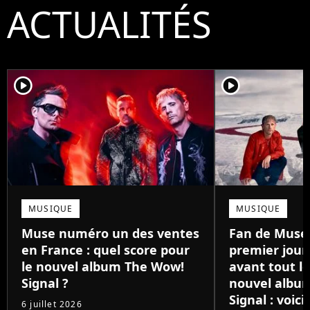
ACTUALITÉS
player2
player2
MUSIQUE
MUSIQUE
Muse numéro un des ventes
Fan de Muse 
en France : quel score pour
premier jour,
le nouvel album The Wow!
avant tout l
Signal ?
nouvel albu
Signal : voic
6 juillet 2026