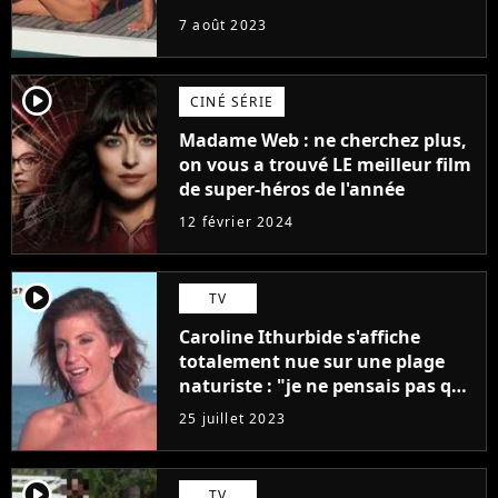
7 août 2023
player2
CINÉ SÉRIE
Madame Web : ne cherchez plus,
on vous a trouvé LE meilleur film
de super-héros de l'année
12 février 2024
player2
TV
Caroline Ithurbide s'affiche
totalement nue sur une plage
naturiste : "je ne pensais pas que
j'arriverais à le faire..."
25 juillet 2023
player2
TV