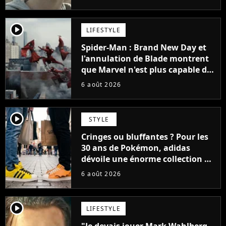
player2
LIFESTYLE
Spider-Man : Brand New Day et
l'annulation de Blade montrent
que Marvel n'est plus capable de
faire quoi que ce soit de simple
6 août 2026
player2
STYLE
Cringes ou bluffantes ? Pour les
30 ans de Pokémon, adidas
dévoile une énorme collection de
sneakers et je ne sais pas quoi en
6 août 2026
penser
player2
LIFESTYLE