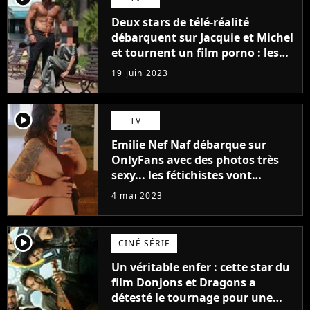
Deux stars de télé-réalité
débarquent sur Jacquie et Michel
et tournent un film porno : les
premières images du tournage
19 juin 2023
(exclu)
player2
TV
Emilie Nef Naf débarque sur
OnlyFans avec des photos très
sexy... les fétichistes vont
prendre leur pied !
4 mai 2023
player2
CINÉ SÉRIE
Un véritable enfer : cette star du
film Donjons et Dragons a
détesté le tournage pour une