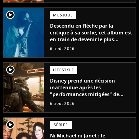
player2
MUSIQUE
Descendu en flèche par la
critique à sa sortie, cet album est
en train de devenir le plus
populaire de son auteur
6 août 2026
player2
LIFESTYLE
Disney prend une décision
inattendue après les
"performances mitigées" de
Vaiana et The Mandalorian &
6 août 2026
Grogu au box-office
player2
SÉRIES
Ni Michael ni Janet : le