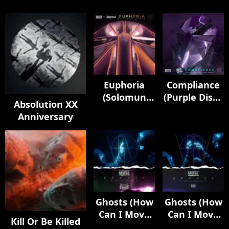
Euphoria
Compliance
(Solomun
(Purple Disco
Absolution XX
Remix)
Machine
Anniversary
Remix)
Ghosts (How
Ghosts (How
Can I Move
Can I Move
Kill Or Be Killed
On) [feat.
On) [feat.