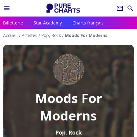
menu
newsletter
search
Billetterie
Star Academy
Charts français
Accueil
/
Artistes
/
Pop, Rock
/
Moods For Moderns
Moods For
Moderns
Pop, Rock