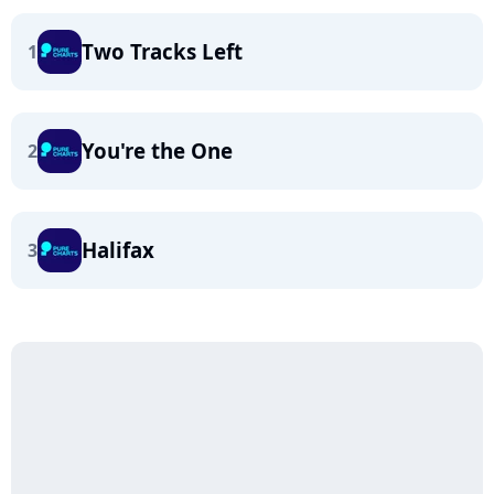
Two Tracks Left
1
You're the One
2
Halifax
3