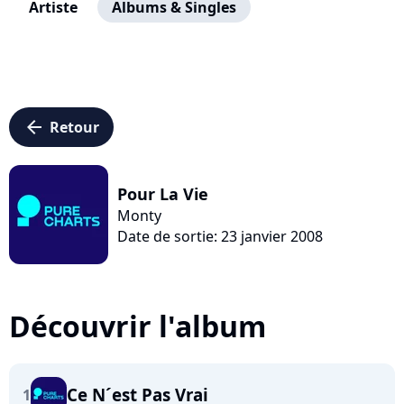
Artiste
Albums & Singles
arrow_left
Retour
Pour La Vie
Monty
Date de sortie: 23 janvier 2008
Découvrir l'album
Ce N´est Pas Vrai
1