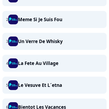
Meme Si Je Suis Fou
2
Un Verre De Whisky
3
La Fete Au Village
4
Le Vesuve Et L´etna
5
Bientot Les Vacances
6