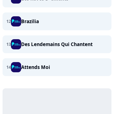
Brazilia
12
Des Lendemains Qui Chantent
13
Attends Moi
14