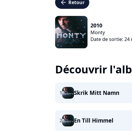
arrow_left
Retour
2010
Monty
Date de sortie: 24
Découvrir l'a
Skrik Mitt Namn
1
En Till Himmel
2