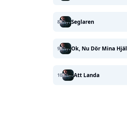
Seglaren
8
Ok, Nu Dör Mina Hjäl
9
Att Landa
10