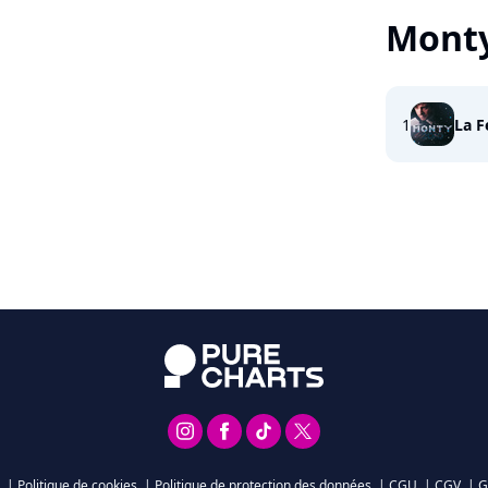
Mont
1
La F
|
Politique de cookies
|
Politique de protection des données
|
CGU
|
CGV
|
G