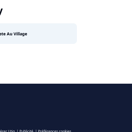
y
ete Au Village
érer Utiq
|
Publicité
|
Préférences cookies