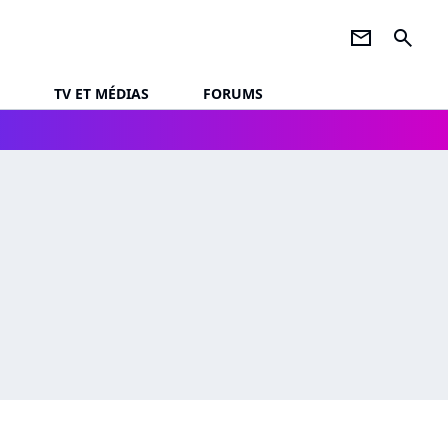
newsletter
search
TV ET MÉDIAS
FORUMS