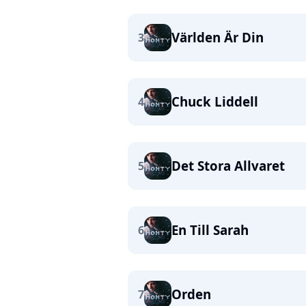
Världen Är Din
3
Chuck Liddell
4
Det Stora Allvaret
5
En Till Sarah
6
Orden
7