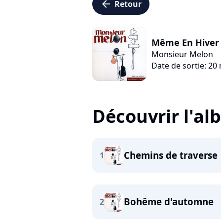
arrow_left
Retour
Même En Hiver 
Monsieur Melon
Date de sortie: 20
Découvrir l'a
Chemins de traverse
1
Bohême d'automne
2