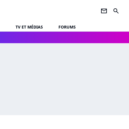
newsletter
search
TV ET MÉDIAS
FORUMS