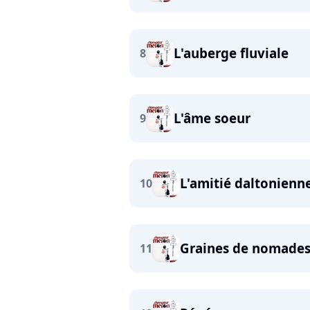
L'auberge fluviale
8
L'âme soeur
9
L'amitié daltonienn
10
Graines de nomade
11