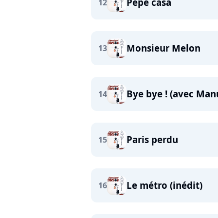
Pépé casa
12
Monsieur Melon
13
Bye bye ! (avec Man
14
Paris perdu
15
Le métro (inédit)
16