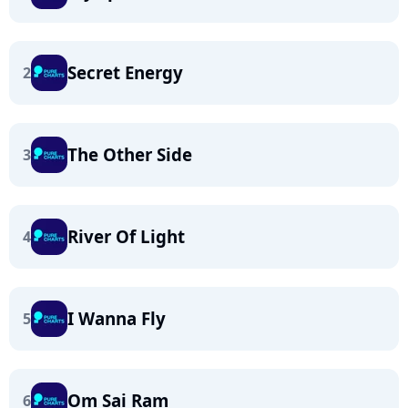
Secret Energy
2
The Other Side
3
River Of Light
4
I Wanna Fly
5
Om Sai Ram
6