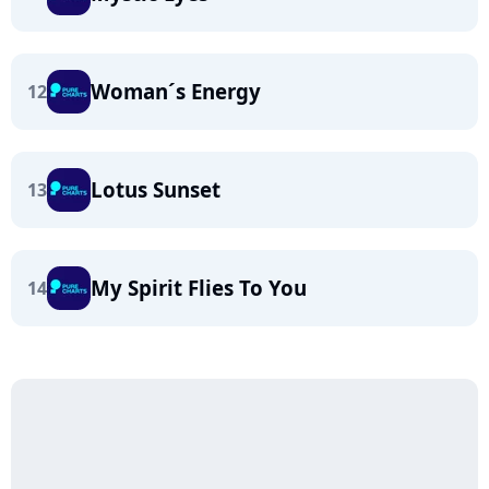
Woman´s Energy
12
Lotus Sunset
13
My Spirit Flies To You
14