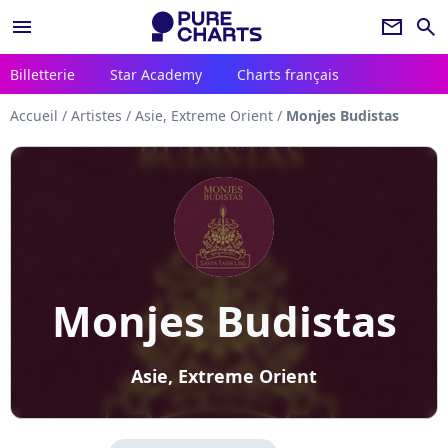
menu
newsletter
search
Billetterie
Star Academy
Charts français
Accueil
/
Artistes
/
Asie, Extreme Orient
/
Monjes Budistas
Monjes Budistas
Asie, Extreme Orient