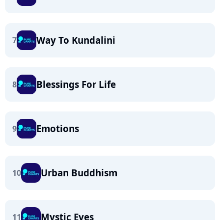
Way To Kundalini
7
Blessings For Life
8
Emotions
9
Urban Buddhism
10
Mystic Eyes
11