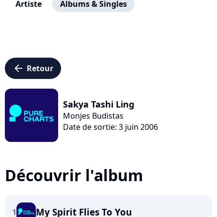
Artiste
Albums & Singles
arrow_left
Retour
Sakya Tashi Ling
Monjes Budistas
Date de sortie: 3 juin 2006
Découvrir l'album
My Spirit Flies To You
1