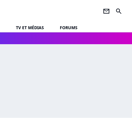
newsletter
search
TV ET MÉDIAS
FORUMS