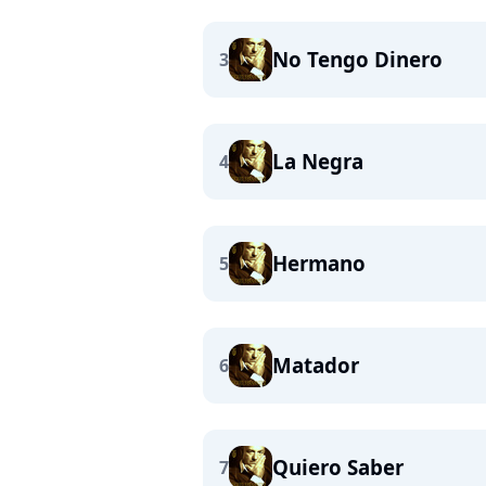
No Tengo Dinero
3
La Negra
4
Hermano
5
Matador
6
Quiero Saber
7