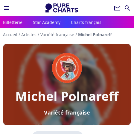
menu
newsletter
search
Billetterie
Star Academy
Charts français
Accueil
/
Artistes
/
Variété française
/
Michel Polnareff
Michel Polnareff
Variété française