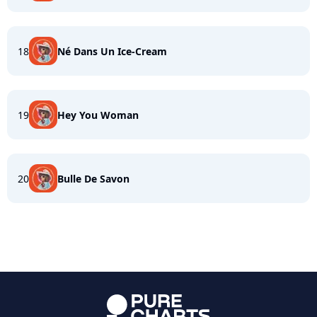
18
Né Dans Un Ice-Cream
19
Hey You Woman
20
Bulle De Savon