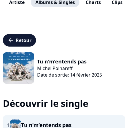
Artiste
Albums & Singles
Charts
Clips
arrow_left
Retour
Tu n'm’entends pas
Michel Polnareff
Date de sortie: 14 février 2025
Découvrir le single
Tu n'm’entends pas
1