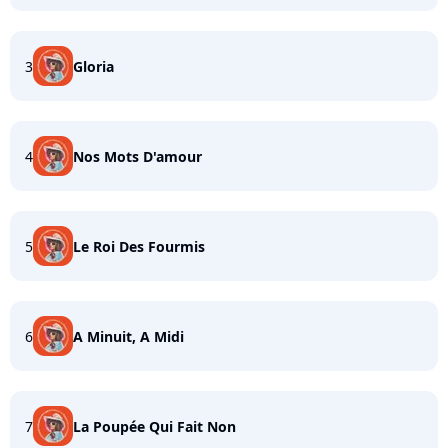
3
Gloria
4
Nos Mots D'amour
5
Le Roi Des Fourmis
6
A Minuit, A Midi
7
La Poupée Qui Fait Non