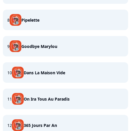
8
Pipelette
9
Goodbye Marylou
10
Dans La Maison Vide
11
On Ira Tous Au Paradis
12
365 Jours Par An