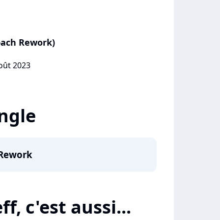
bach Rework)
août 2023
ingle
 Rework
f, c'est aussi...