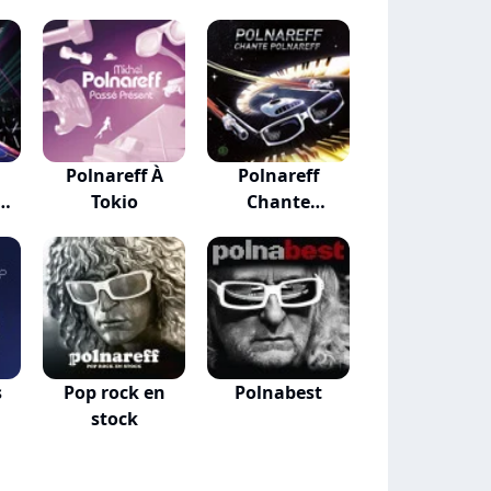
Polnareff À
Polnareff
Tokio
Chante
Polnareff
s
Pop rock en
Polnabest
stock