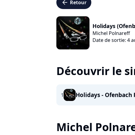
arrow_left
Retour
Holidays (Ofen
Michel Polnareff
Date de sortie: 4 
Découvrir le s
Holidays - Ofenbach
1
Michel Polnaref