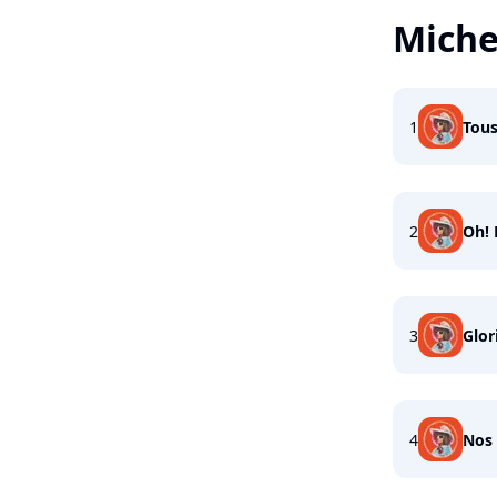
Miche
1
Tous
2
Oh! 
3
Glor
4
Nos