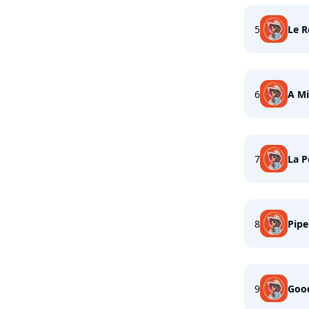
5
Le R
6
A Mi
7
La P
8
Pipe
9
Goo