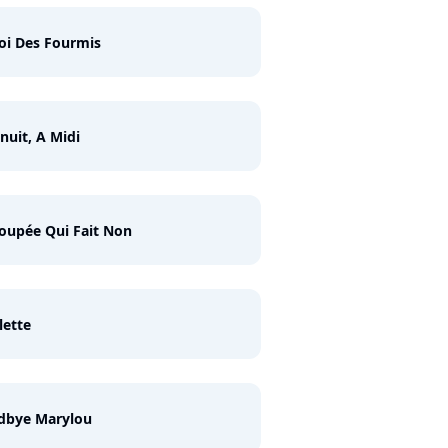
oi Des Fourmis
nuit, A Midi
oupée Qui Fait Non
lette
dbye Marylou