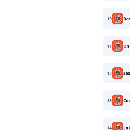
10
Dan
11
On 
12
365
13
Co
14
La 