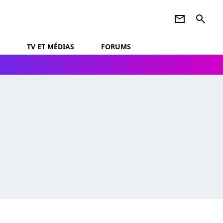
newsletter
search
TV ET MÉDIAS
FORUMS