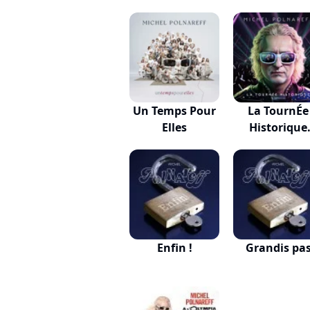
Un Temps Pour
La TournÉe
Elles
Historique
(Éditio...
Enfin !
Grandis pa