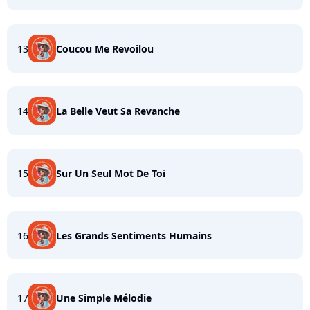
13
Coucou Me Revoilou
14
La Belle Veut Sa Revanche
15
Sur Un Seul Mot De Toi
16
Les Grands Sentiments Humains
17
Une Simple Mélodie