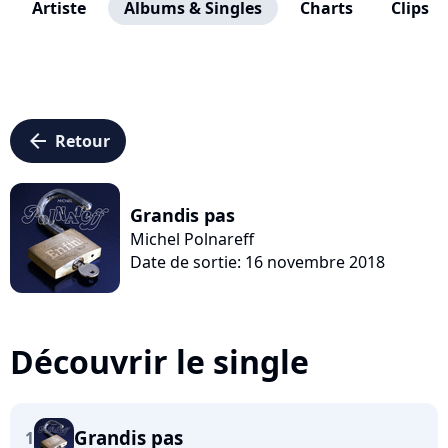
Artiste
Albums & Singles
Charts
Clips
arrow_left
Retour
Grandis pas
Michel Polnareff
Date de sortie: 16 novembre 2018
Découvrir le single
Grandis pas
1