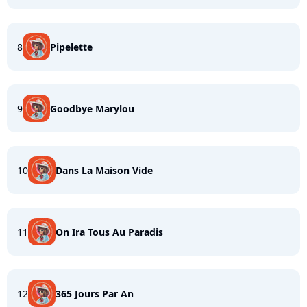
8
Pipelette
9
Goodbye Marylou
10
Dans La Maison Vide
11
On Ira Tous Au Paradis
12
365 Jours Par An