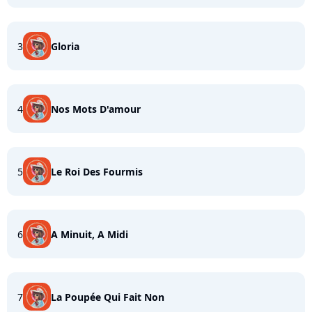
3
Gloria
4
Nos Mots D'amour
5
Le Roi Des Fourmis
6
A Minuit, A Midi
7
La Poupée Qui Fait Non