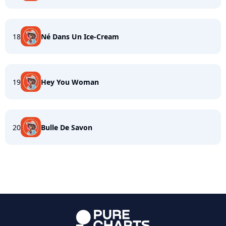
18
Né Dans Un Ice-Cream
19
Hey You Woman
20
Bulle De Savon