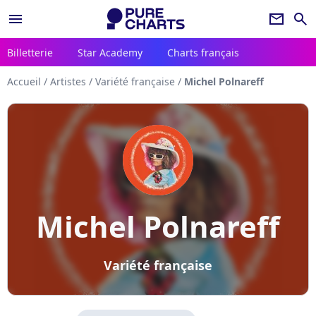
menu
newsletter
search
Billetterie
Star Academy
Charts français
Accueil
/
Artistes
/
Variété française
/
Michel Polnareff
Michel Polnareff
Variété française