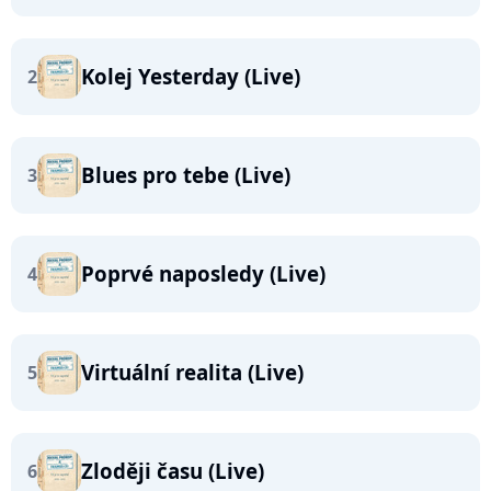
Kolej Yesterday (Live)
2
Blues pro tebe (Live)
3
Poprvé naposledy (Live)
4
Virtuální realita (Live)
5
Zloději času (Live)
6