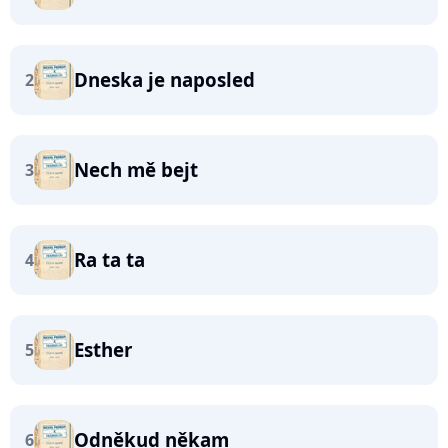
Dneska je naposled
2
Nech mě bejt
3
Ra ta ta
4
Esther
5
Odněkud někam
6