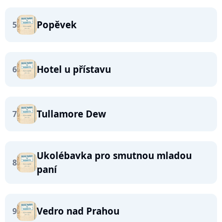
Popěvek
5
Hotel u přístavu
6
Tullamore Dew
7
Ukolébavka pro smutnou mladou
8
paní
Vedro nad Prahou
9