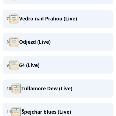
Vedro nad Prahou (Live)
7
Odjezd (Live)
8
64 (Live)
9
Tullamore Dew (Live)
10
Špejchar blues (Live)
11