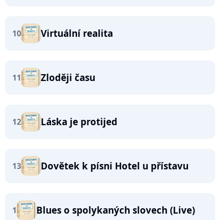
Virtuální realita
10
Zloději času
11
Láska je protijed
12
Dovětek k písni Hotel u přístavu
13
Blues o spolykaných slovech (Live)
1