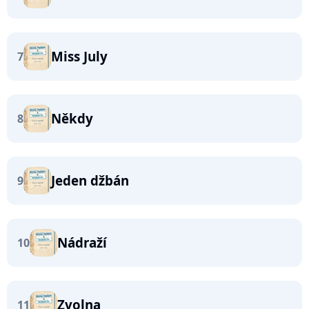
Miss July
7
Někdy
8
Jeden džbán
9
Nádraží
10
Zvolna
11