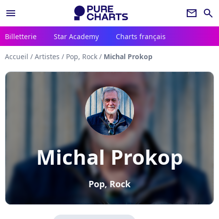
menu
newsletter
search
Billetterie
Star Academy
Charts français
Accueil
/
Artistes
/
Pop, Rock
/
Michal Prokop
Michal Prokop
Pop, Rock