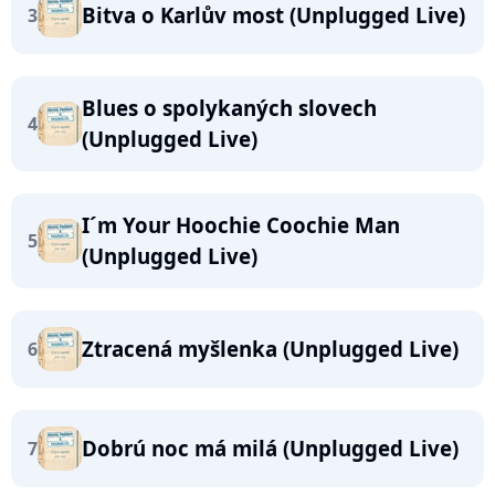
Bitva o Karlův most (Unplugged Live)
3
Blues o spolykaných slovech
4
(Unplugged Live)
I´m Your Hoochie Coochie Man
5
(Unplugged Live)
Ztracená myšlenka (Unplugged Live)
6
Dobrú noc má milá (Unplugged Live)
7