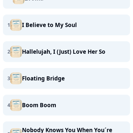
I Believe to My Soul
1
Hallelujah, I (Just) Love Her So
2
Floating Bridge
3
Boom Boom
4
Nobody Knows You When You´re