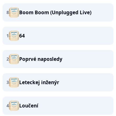
Boom Boom (Unplugged Live)
8
64
1
Poprvé naposledy
2
Leteckej inženýr
3
Loučení
4