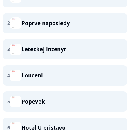
Poprve naposledy
2
Leteckej inzenyr
3
Louceni
4
Popevek
5
Hotel U pristavu
6