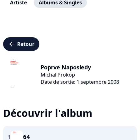
Artiste
Albums & Singles
arrow_left
Retour
Poprve Naposledy
Michal Prokop
Date de sortie: 1 septembre 2008
Découvrir l'album
64
1