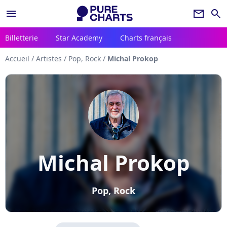
menu
newsletter
search
Billetterie
Star Academy
Charts français
Accueil
/
Artistes
/
Pop, Rock
/
Michal Prokop
Michal Prokop
Pop, Rock