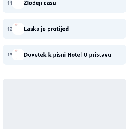
Zlodeji casu
11
Laska je protijed
12
Dovetek k pisni Hotel U pristavu
13