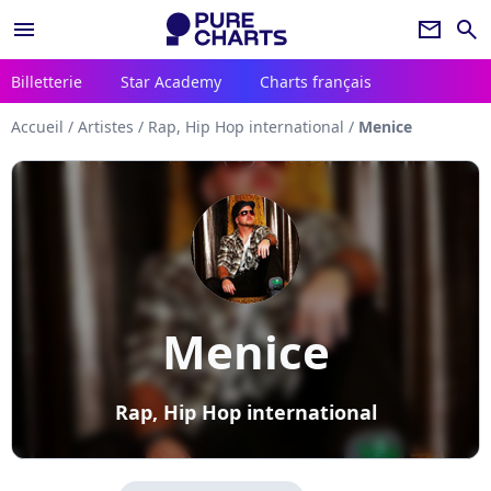
menu
newsletter
search
Billetterie
Star Academy
Charts français
Accueil
/
Artistes
/
Rap, Hip Hop international
/
Menice
Menice
Rap, Hip Hop international