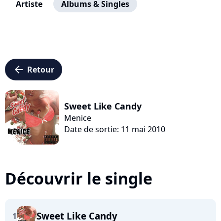
Artiste
Albums & Singles
arrow_left
Retour
Sweet Like Candy
Menice
Date de sortie: 11 mai 2010
Découvrir le single
Sweet Like Candy
1