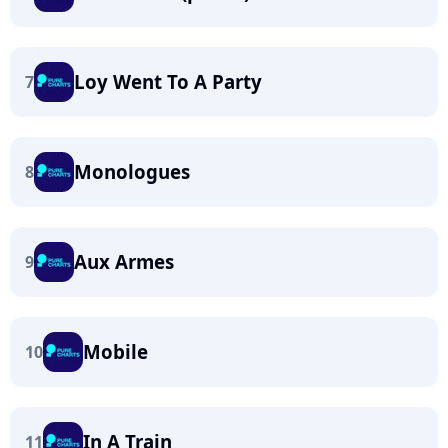
Loy Went To A Party
7
Monologues
8
Aux Armes
9
Mobile
10
In A Train
11