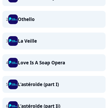
Othello
2
La Veille
3
Love Is A Soap Opera
4
L'astéroïde (part I)
5
L'astéroïde (part Ii)
6