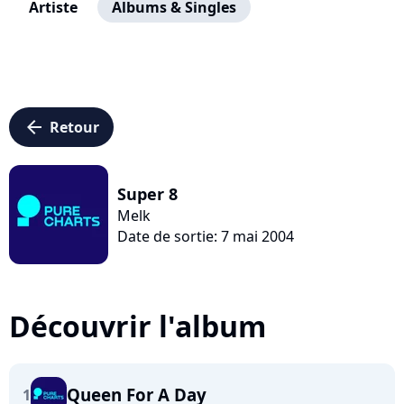
Artiste
Albums & Singles
arrow_left
Retour
Super 8
Melk
Date de sortie: 7 mai 2004
Découvrir l'album
Queen For A Day
1