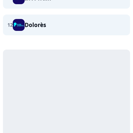
Dolorès
12