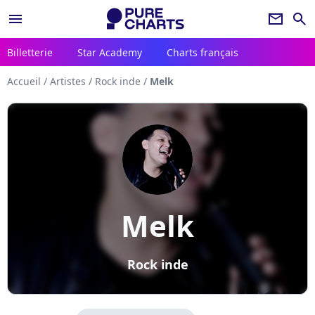
menu
newsletter
search
Billetterie
Star Academy
Charts français
Accueil
/
Artistes
/
Rock inde
/
Melk
Melk
Rock inde