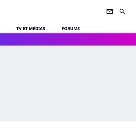
newsletter
search
TV ET MÉDIAS
FORUMS