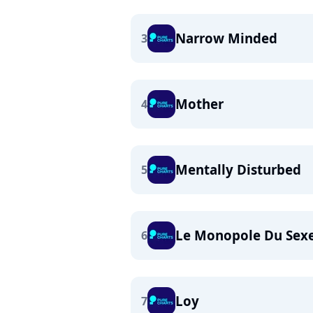
Narrow Minded
3
Mother
4
Mentally Disturbed
5
Le Monopole Du Sex
6
Loy
7