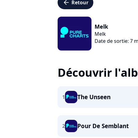
arrow_left
Retour
Melk
Melk
Date de sortie: 7 
Découvrir l'a
The Unseen
1
Pour De Semblant
2