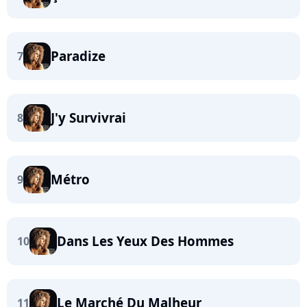
Paradize
7
J'y Survivrai
8
Métro
9
Dans Les Yeux Des Hommes
10
Le Marché Du Malheur
11