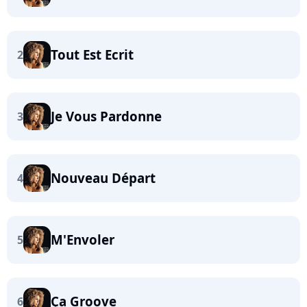
Tout Est Ecrit
2
Je Vous Pardonne
3
Nouveau Départ
4
M'Envoler
5
Ça Groove
6