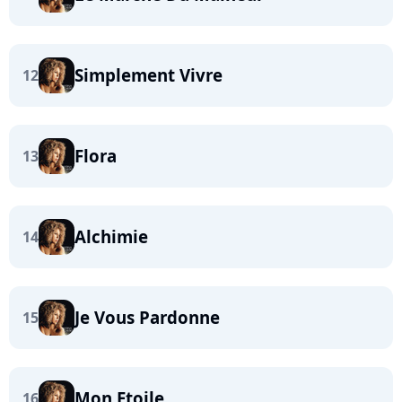
Simplement Vivre
12
Flora
13
Alchimie
14
Je Vous Pardonne
15
Mon Etoile
16