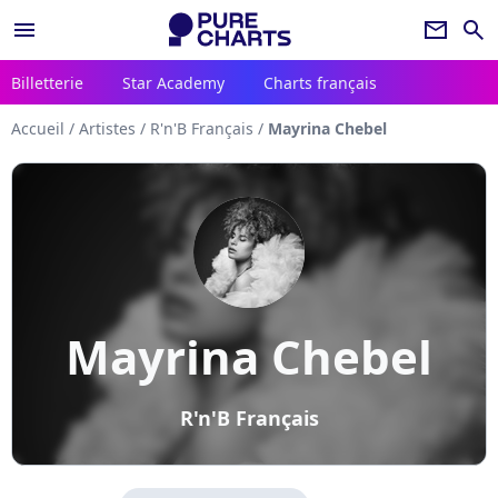
menu
newsletter
search
Billetterie
Star Academy
Charts français
Accueil
/
Artistes
/
R'n'B Français
/
Mayrina Chebel
Mayrina Chebel
R'n'B Français