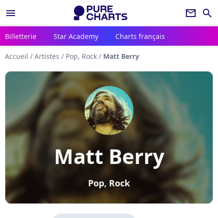
menu
newsletter
search
Billetterie
Star Academy
Charts français
Accueil
/
Artistes
/
Pop, Rock
/
Matt Berry
Matt Berry
Pop, Rock