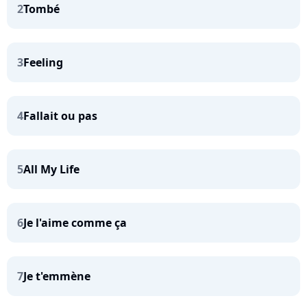
2
Tombé
3
Feeling
4
Fallait ou pas
5
All My Life
6
Je l'aime comme ça
7
Je t'emmène