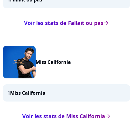
Voir les stats de Fallait ou pas
arrow_right
Miss California
1
Miss California
Voir les stats de Miss California
arrow_right