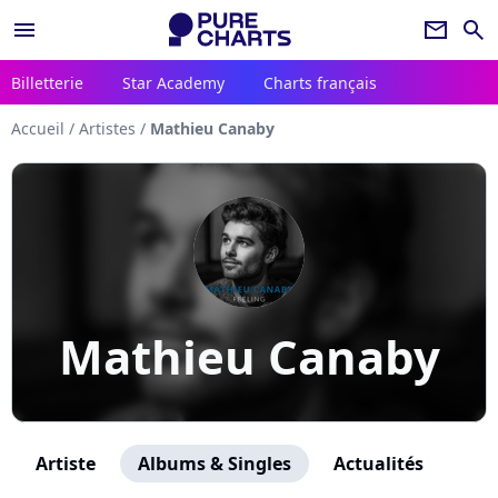
menu
newsletter
search
Billetterie
Star Academy
Charts français
Accueil
/
Artistes
/
Mathieu Canaby
Mathieu Canaby
Artiste
Albums & Singles
Actualités