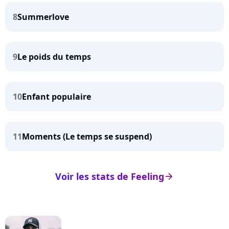
8
Summerlove
9
Le poids du temps
10
Enfant populaire
11
Moments (Le temps se suspend)
Voir les stats de Feeling
arrow_right