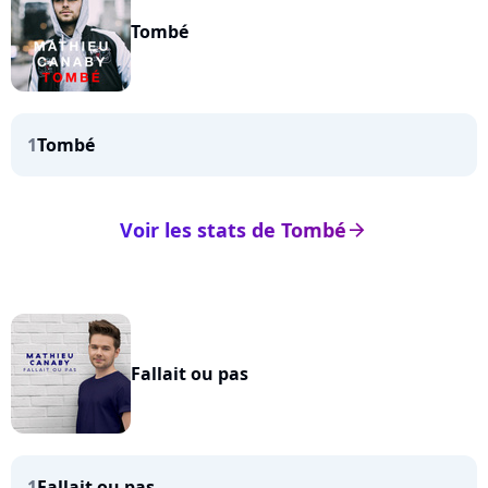
Tombé
1
Tombé
Voir les stats de Tombé
arrow_right
Fallait ou pas
1
Fallait ou pas