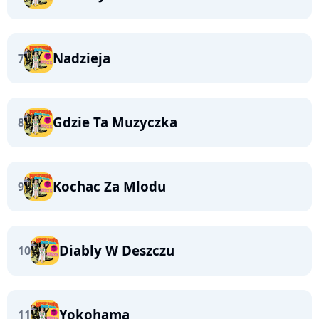
Nadzieja
7
Gdzie Ta Muzyczka
8
Kochac Za Mlodu
9
Diably W Deszczu
10
Yokohama
11