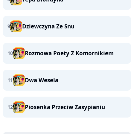
Dziewczyna Ze Snu
9
Rozmowa Poety Z Komornikiem
10
Dwa Wesela
11
Piosenka Przeciw Zasypianiu
12