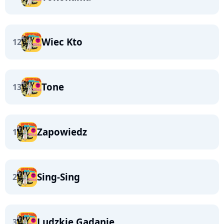
Wiec Kto
12
Tone
13
Zapowiedz
1
Sing-Sing
2
Ludzkie Gadanie
3