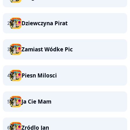
Dziewczyna Pirat
2
Zamiast Wódke Pic
3
Piesn Milosci
4
Ja Cie Mam
5
Zródlo Jan
6