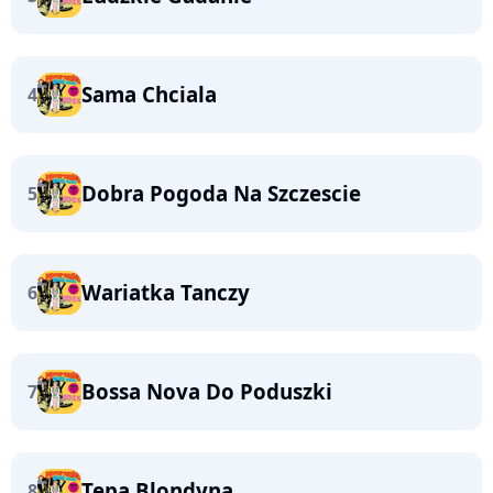
Sama Chciala
4
Dobra Pogoda Na Szczescie
5
Wariatka Tanczy
6
Bossa Nova Do Poduszki
7
Tepa Blondyna
8