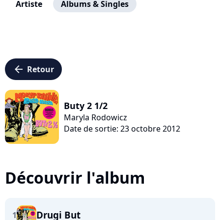
Artiste
Albums & Singles
arrow_left
Retour
Buty 2 1/2
Maryla Rodowicz
Date de sortie: 23 octobre 2012
Découvrir l'album
Drugi But
1