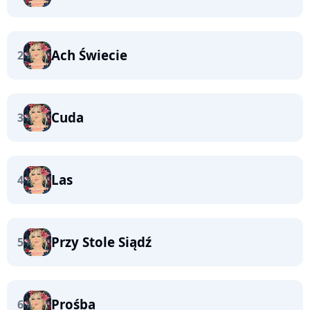
Ach Świecie
2
Cuda
3
Las
4
Przy Stole Siądź
5
Prośba
6