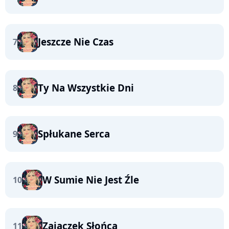
Jeszcze Nie Czas
7
Ty Na Wszystkie Dni
8
Spłukane Serca
9
W Sumie Nie Jest Źle
10
Zajączek Słońca
11