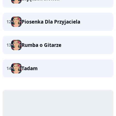
Piosenka Dla Przyjaciela
12
Rumba o Gitarze
13
Tadam
14