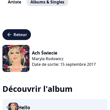
Artiste
Albums & Singles
arrow_left
Retour
Ach Świecie
Maryla Rodowicz
Date de sortie: 15 septembre 2017
Découvrir l'album
Hello
1