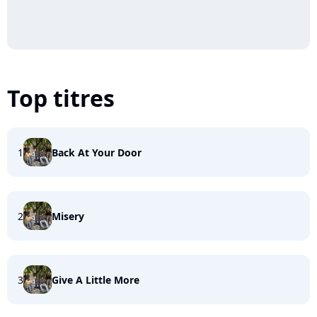
Top titres
1
Back At Your Door
2
Misery
3
Give A Little More