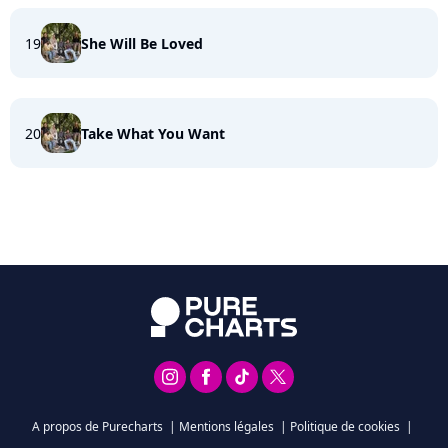
19
She Will Be Loved
20
Take What You Want
A propos de Purecharts
|
Mentions légales
|
Politique de cookies
|