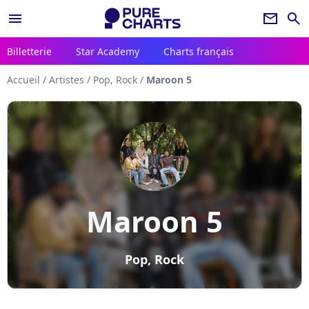
menu
newsletter
search
Billetterie
Star Academy
Charts français
Accueil
/
Artistes
/
Pop, Rock
/
Maroon 5
Maroon 5
Pop, Rock