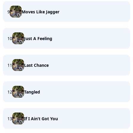
9
Moves Like Jagger
10
Just A Feeling
11
Last Chance
12
Tangled
13
If I Ain’t Got You