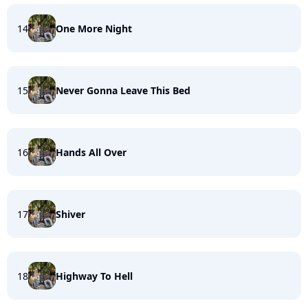
14
One More Night
15
Never Gonna Leave This Bed
16
Hands All Over
17
Shiver
18
Highway To Hell