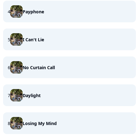
4
Payphone
5
I Can't Lie
6
No Curtain Call
7
Daylight
8
Losing My Mind