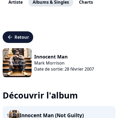
Artiste
Albums & Singles
Charts
arrow_left
Retour
Innocent Man
Mark Morrison
Date de sortie: 28 février 2007
Découvrir l'album
Innocent Man (Not Guilty)
1