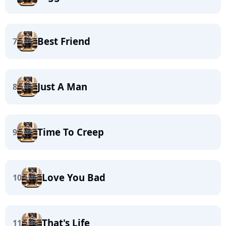
Best Friend
7
Just A Man
8
Time To Creep
9
Love You Bad
10
That's Life
11