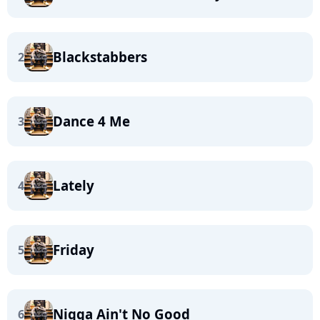
Blackstabbers
2
Dance 4 Me
3
Lately
4
Friday
5
Nigga Ain't No Good
6