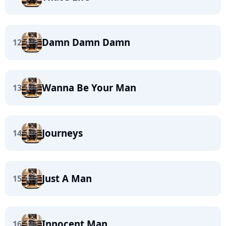
Damn Damn Damn
12
Wanna Be Your Man
13
Journeys
14
Just A Man
15
Innocent Man
16