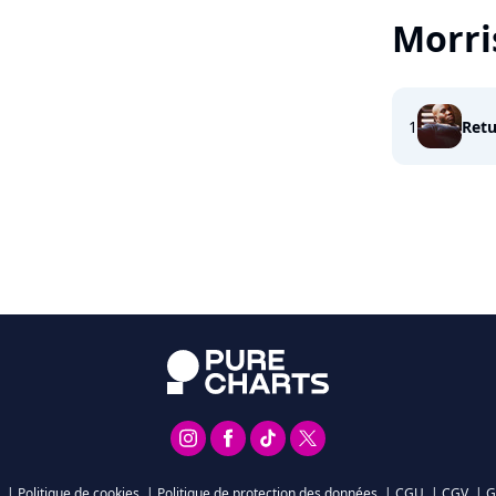
Morri
1
Retu
|
Politique de cookies
|
Politique de protection des données
|
CGU
|
CGV
|
G