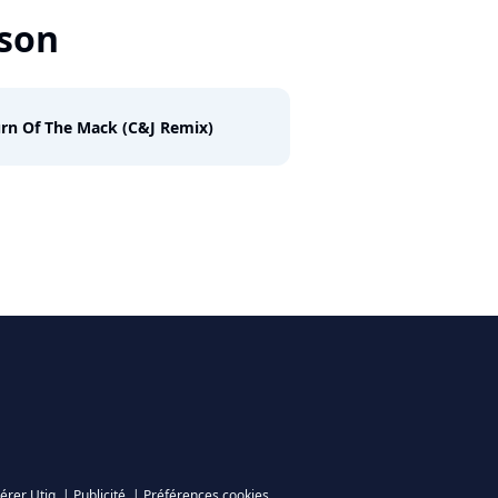
son
rn Of The Mack (C&J Remix)
érer Utiq
|
Publicité
|
Préférences cookies