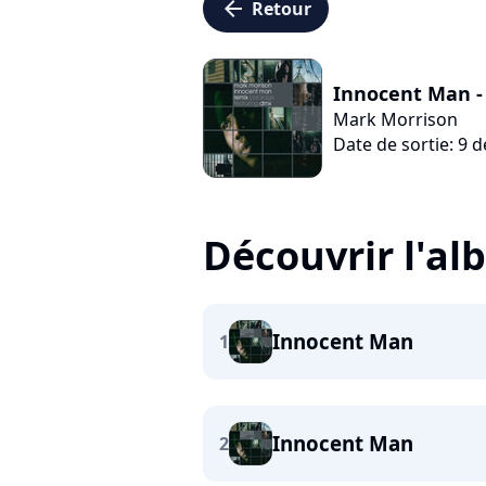
arrow_left
Retour
Innocent Man - 
Mark Morrison
Date de sortie: 9
Découvrir l'a
Innocent Man
1
Innocent Man
2