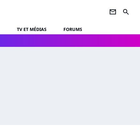
newsletter
search
TV ET MÉDIAS
FORUMS