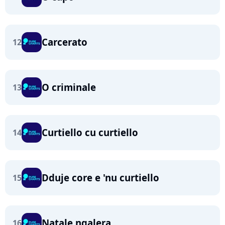
Carcerato
12
O criminale
13
Curtiello cu curtiello
14
Dduje core e 'nu curtiello
15
Natale ngalera
16