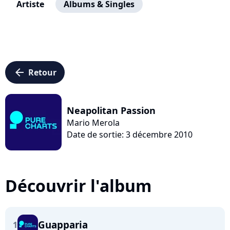
Artiste
Albums & Singles
arrow_left
Retour
Neapolitan Passion
Mario Merola
Date de sortie: 3 décembre 2010
Découvrir l'album
Guapparia
1