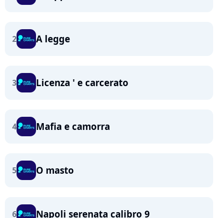
A legge
2
Licenza ' e carcerato
3
Mafia e camorra
4
O masto
5
Napoli serenata calibro 9
6