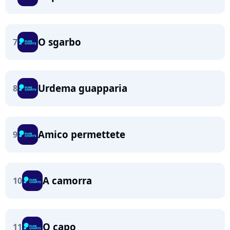
O sgarbo
7
Urdema guapparia
8
Amico permettete
9
A camorra
10
O capo
11