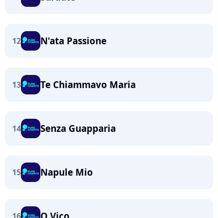
N'ata Passione
12
Te Chiammavo Maria
13
Senza Guapparia
14
Napule Mio
15
O Vico
16