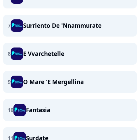
Surriento De 'Nnammurate
7
E Vvarchetelle
8
O Mare 'E Mergellina
9
Fantasia
10
Surdate
11