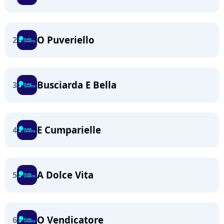
O Puveriello
2
Busciarda E Bella
3
E Cumparielle
4
A Dolce Vita
5
O Vendicatore
6