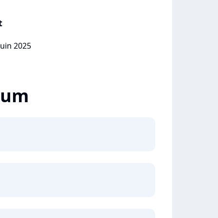
t
juin 2025
lbum