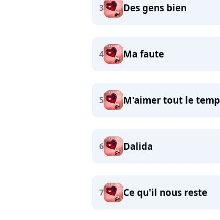
Des gens bien
3
Ma faute
4
M'aimer tout le temp
5
Dalida
6
Ce qu'il nous reste
7