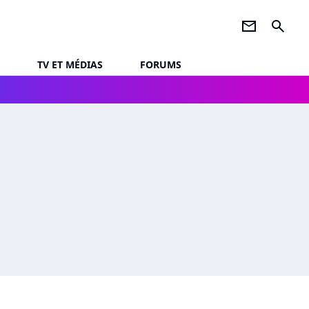
newsletter
search
TV ET MÉDIAS
FORUMS