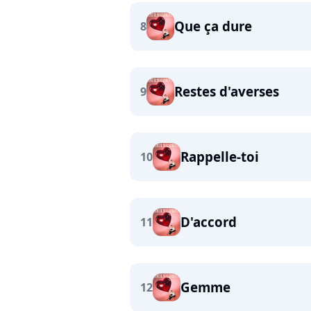
Que ça dure
8
Restes d'averses
9
Rappelle-toi
10
D'accord
11
Gemme
12