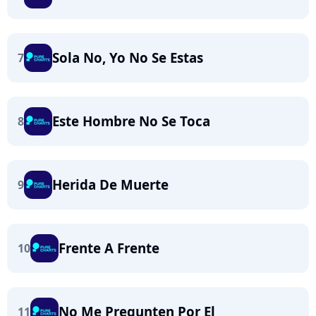
Sola No, Yo No Se Estas
7
Este Hombre No Se Toca
8
Herida De Muerte
9
Frente A Frente
10
No Me Pregunten Por El
11