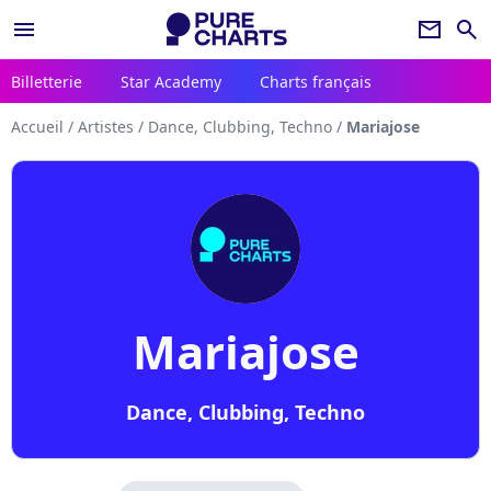
menu
newsletter
search
Billetterie
Star Academy
Charts français
Accueil
/
Artistes
/
Dance, Clubbing, Techno
/
Mariajose
Mariajose
Dance, Clubbing, Techno