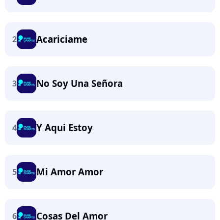
Acariciame
2
No Soy Una Señora
3
Y Aqui Estoy
4
Mi Amor Amor
5
Cosas Del Amor
6