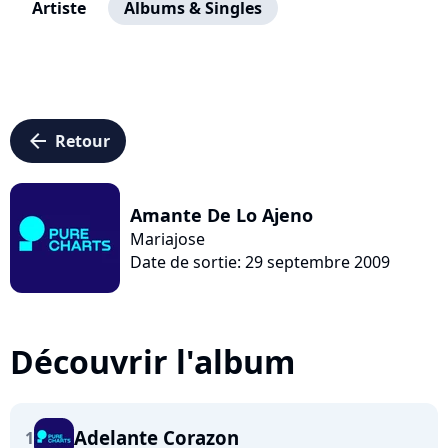
Artiste
Albums & Singles
arrow_left
Retour
Amante De Lo Ajeno
Mariajose
Date de sortie: 29 septembre 2009
Découvrir l'album
Adelante Corazon
1