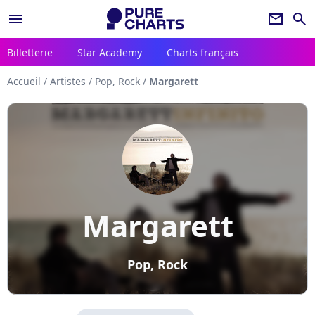
menu
newsletter
search
Billetterie
Star Academy
Charts français
Accueil
/
Artistes
/
Pop, Rock
/
Margarett
Margarett
Pop, Rock