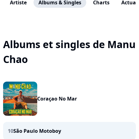
Artiste
Albums & Singles
Charts
Actuali
Albums et singles de Manu
Chao
Coraçao No Mar
10
São Paulo Motoboy