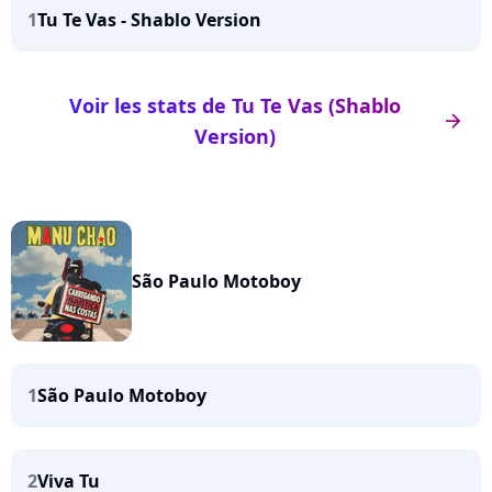
1
Tu Te Vas - Shablo Version
Voir les stats de Tu Te Vas (Shablo
arrow_right
Version)
São Paulo Motoboy
1
São Paulo Motoboy
2
Viva Tu