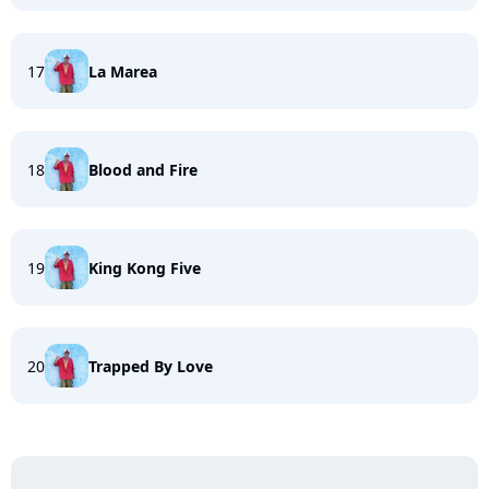
17
La Marea
18
Blood and Fire
19
King Kong Five
20
Trapped By Love