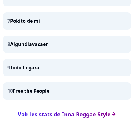
7
Pokito de mí
8
Algundiavacaer
9
Todo llegará
10
Free the People
Voir les stats de Inna Reggae Style
arrow_right