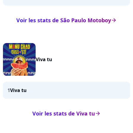
Voir les stats de São Paulo Motoboy
arrow_right
Viva tu
1
Viva tu
Voir les stats de Viva tu
arrow_right