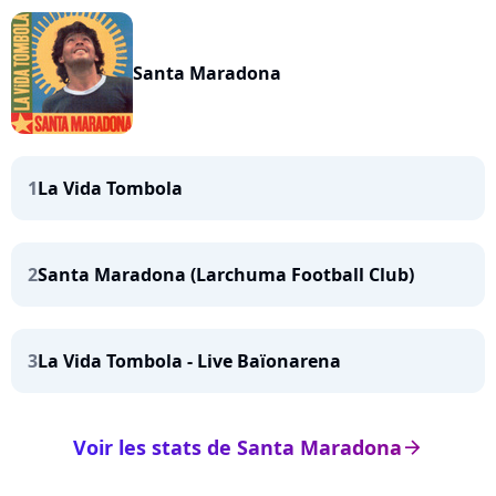
Santa Maradona
1
La Vida Tombola
2
Santa Maradona (Larchuma Football Club)
3
La Vida Tombola - Live Baïonarena
Voir les stats de Santa Maradona
arrow_right