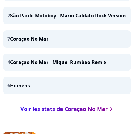
2
São Paulo Motoboy - Mario Caldato Rock Version
7
Coraçao No Mar
4
Coraçao No Mar - Miguel Rumbao Remix
6
Homens
Voir les stats de Coraçao No Mar
arrow_right