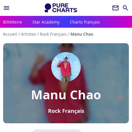
menu
newsletter
search
Billetterie
Star Academy
Charts français
Accueil
/
Artistes
/
Rock Français
/
Manu Chao
Manu Chao
Rock Français