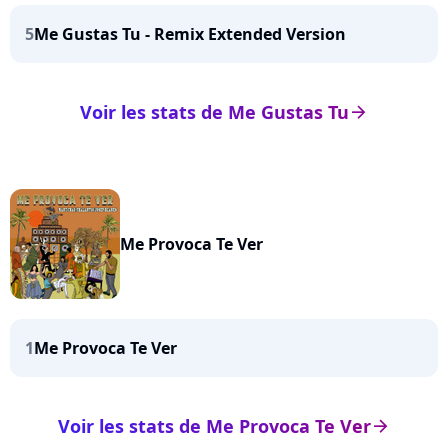
5
Me Gustas Tu - Remix Extended Version
Voir les stats de Me Gustas Tu
arrow_right
Me Provoca Te Ver
1
Me Provoca Te Ver
Voir les stats de Me Provoca Te Ver
arrow_right