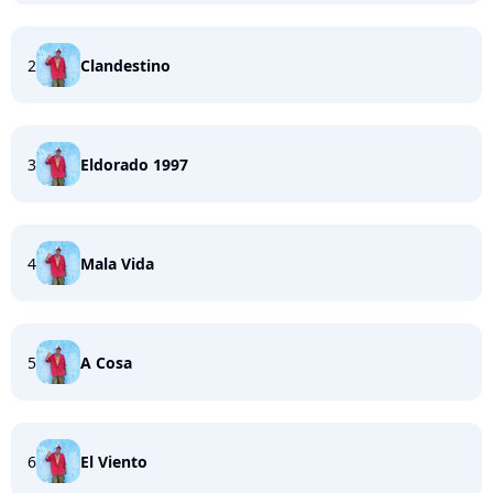
2
Clandestino
3
Eldorado 1997
4
Mala Vida
5
A Cosa
6
El Viento