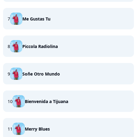
7
Me Gustas Tu
8
Piccola Radiolina
9
Soñe Otro Mundo
10
Bienvenida a Tijuana
11
Merry Blues