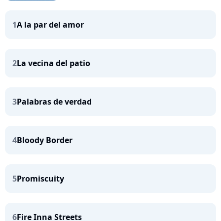
1
A la par del amor
2
La vecina del patio
3
Palabras de verdad
4
Bloody Border
5
Promiscuity
6
Fire Inna Streets