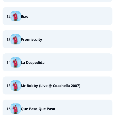
12
Bixo
13
Promiscuity
14
La Despedida
15
Mr Bobby (Live @ Coachella 2007)
16
Que Paso Que Paso