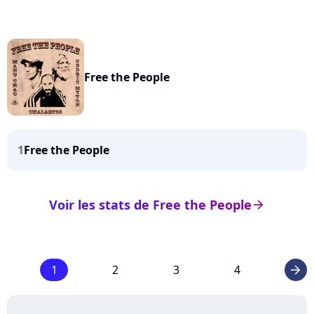
Free the People
1
Free the People
Voir les stats de Free the People
arrow_right
1
2
3
4
arrow_right