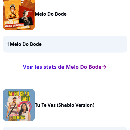
Melo Do Bode
1
Melo Do Bode
Voir les stats de Melo Do Bode
arrow_right
Tu Te Vas (Shablo Version)