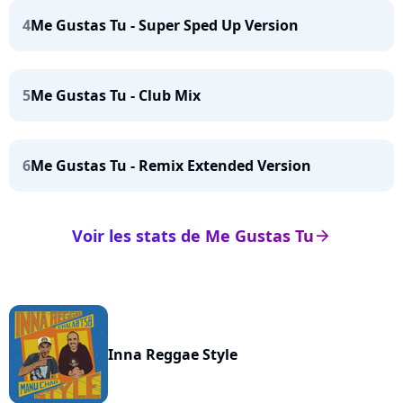
4
Me Gustas Tu - Super Sped Up Version
5
Me Gustas Tu - Club Mix
6
Me Gustas Tu - Remix Extended Version
Voir les stats de Me Gustas Tu
arrow_right
Inna Reggae Style