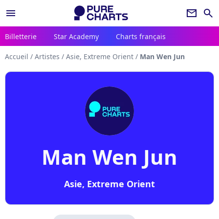
menu
newsletter
search
Billetterie
Star Academy
Charts français
Accueil
/
Artistes
/
Asie, Extreme Orient
/
Man Wen Jun
Man Wen Jun
Asie, Extreme Orient