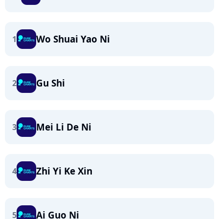
Wo Shuai Yao Ni
1
Gu Shi
2
Mei Li De Ni
3
Zhi Yi Ke Xin
4
Ai Guo Ni
5