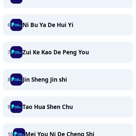
Ni Bu Ya De Hui Yi
6
Zui Ke Kao De Peng You
7
Jin Sheng Jin shi
8
Tao Hua Shen Chu
9
Mei You Ni De Cheng Shi
10