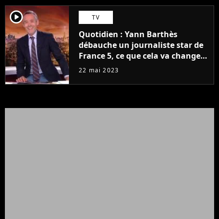
player2
TV
Quotidien : Yann Barthès
débauche un journaliste star de
France 5, ce que cela va changer
à la rentrée
22 mai 2023