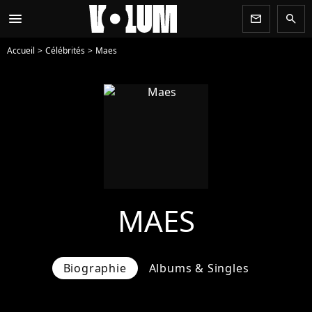
menu
newsletter
search
Accueil
Célébrités
Maes
MAES
Biographie
Albums & Singles