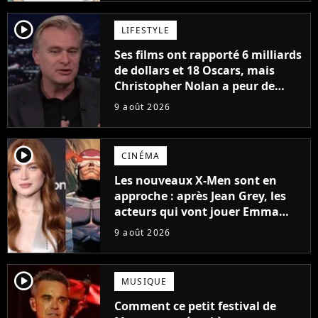
player2
LIFESTYLE
Ses films ont rapporté 6 milliards
de dollars et 18 Oscars, mais
Christopher Nolan a peur de
tourner un genre de films très
9 août 2026
particulier
player2
CINÉMA
Les nouveaux X-Men sont en
approche : après Jean Grey, les
acteurs qui vont jouer Emma
Frost et Cyclope trouvés !
9 août 2026
player2
MUSIQUE
Comment ce petit festival de