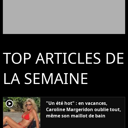
TOP ARTICLES DE
LA SEMAINE
player2
"Un été hot" : en vacances,
Caroline Margeridon oublie tout,
même son maillot de bain