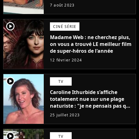
7 août 2023
player2
CINÉ SÉRIE
Madame Web : ne cherchez plus,
on vous a trouvé LE meilleur film
de super-héros de l'année
12 février 2024
player2
TV
Caroline Ithurbide s'affiche
totalement nue sur une plage
naturiste : "je ne pensais pas que
j'arriverais à le faire..."
25 juillet 2023
player2
TV