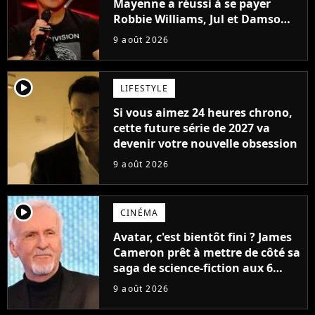
Mayenne a réussi à se payer
Robbie Williams, Jul et Damso
cette année ?
9 août 2026
player2
LIFESTYLE
Si vous aimez 24 heures chrono,
cette future série de 2027 va
devenir votre nouvelle obsession
9 août 2026
player2
CINÉMA
Avatar, c'est bientôt fini ? James
Cameron prêt à mettre de côté sa
saga de science-fiction aux 6
milliards de recettes
9 août 2026