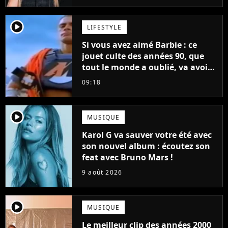
player2
LIFESTYLE
Si vous avez aimé Barbie : ce
jouet culte des années 90, que
tout le monde a oublié, va avoir
un film
09:18
player2
MUSIQUE
Karol G va sauver votre été avec
son nouvel album : écoutez son
feat avec Bruno Mars !
9 août 2026
player2
MUSIQUE
Le meilleur clip des années 2000