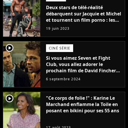
Deux stars de télé-réalité
débarquent sur Jacquie et Michel
et tournent un film porno : les
premières images du tournage
19 juin 2023
(exclu)
player2
CINÉ SÉRIE
Si vous aimez Seven et Fight
Club, vous allez adorer le
prochain film de David Fincher
avec lequel il se réinvente
6 septembre 2024
complètement
player2
"Ce corps de folie !" : Karine Le
Marchand enflamme la Toile en
posant en bikini pour ses 55 ans
17 août 2023