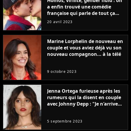
Homos, virilité, gender fluid : on
a enfin trouvé une comédie
française qui parle de tout ça
sans être super ringarde
20 avril 2023
Marine Lorphelin de nouveau en
couple et vous aviez déjà vu son
nouveau compagnon... à la télé
9 octobre 2023
Jenna Ortega furieuse après les
rumeurs qui la disent en couple
avec Johnny Depp : "Je n'arrive
même pas..."
5 septembre 2023