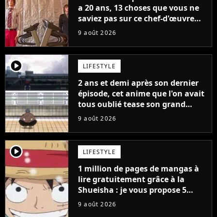
a 20 ans, 13 choses que vous ne
saviez pas sur ce chef-d'œuvre
qui a révolutionné YouTube
9 août 2026
player2
LIFESTYLE
2 ans et demi après son dernier
épisode, cet anime que l'on avait
tous oublié tease son grand
retour
9 août 2026
player2
LIFESTYLE
1 million de pages de mangas à
lire gratuitement grâce à la
Shueisha : je vous propose 5
mangas jamais sortis en France
9 août 2026
à découvrir absolument