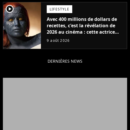
player2
LIFESTYLE
Avec 400 millions de dollars de
recettes, c'est la révélation de
2026 au cinéma : cette actrice
adorée prête à remplacer
9 août 2026
Jennifer Lawrence chez Marvel
DERNIÈRES NEWS