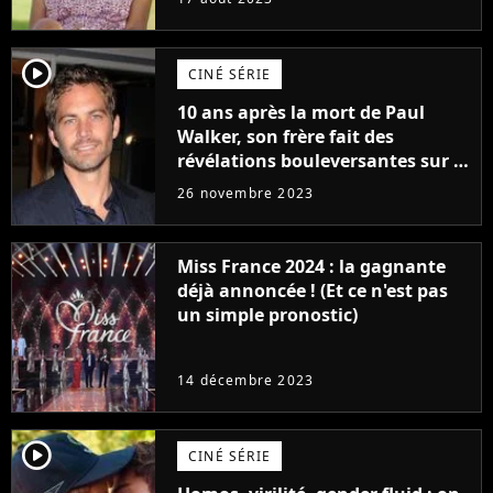
player2
CINÉ SÉRIE
10 ans après la mort de Paul
Walker, son frère fait des
révélations bouleversantes sur la
réaction des acteurs de Fast and
26 novembre 2023
Furious
Miss France 2024 : la gagnante
déjà annoncée ! (Et ce n'est pas
un simple pronostic)
14 décembre 2023
player2
CINÉ SÉRIE