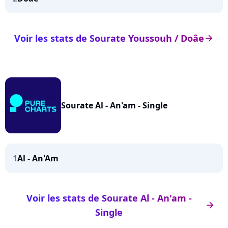
Voir les stats de Sourate Youssouh / Doâe
arrow_right
Sourate Al - An'am - Single
1
Al - An'Am
Voir les stats de Sourate Al - An'am -
arrow_right
Single