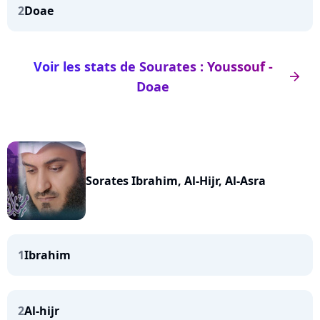
2
Doae
Voir les stats de Sourates : Youssouf -
arrow_right
Doae
Sorates Ibrahim, Al-Hijr, Al-Asra
1
Ibrahim
2
Al-hijr