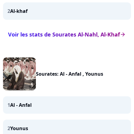
2
Al-khaf
Voir les stats de Sourates Al-Nahl, Al-Khaf
arrow_right
Sourates: Al - Anfal , Younus
1
Al - Anfal
2
Younus