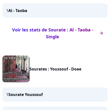
1
Al - Taoba
Voir les stats de Sourate : Al - Taoba -
arrow_right
Single
Sourates : Youssouf - Doae
1
Sourate Youssouf