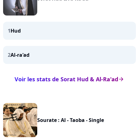
1
Hud
2
Al-ra'ad
Voir les stats de Sorat Hud & Al-Ra'ad
arrow_right
Sourate : Al - Taoba - Single