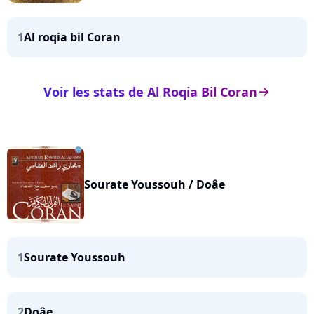
1
Al roqia bil Coran
Voir les stats de Al Roqia Bil Coran
arrow_right
Sourate Youssouh / Doâe
1
Sourate Youssouh
2
Doâe