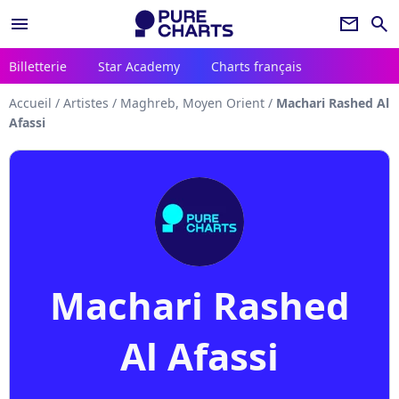
menu
newsletter
search
Billetterie
Star Academy
Charts français
Accueil
/
Artistes
/
Maghreb, Moyen Orient
/
Machari Rashed Al
Afassi
Machari Rashed
Al Afassi