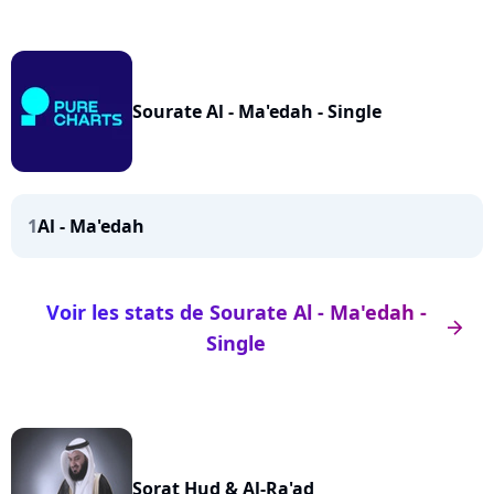
Sourate Al - Ma'edah - Single
1
Al - Ma'edah
Voir les stats de Sourate Al - Ma'edah -
arrow_right
Single
Sorat Hud & Al-Ra'ad