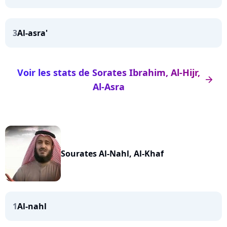
3
Al-asra'
Voir les stats de Sorates Ibrahim, Al-Hijr,
arrow_right
Al-Asra
Sourates Al-Nahl, Al-Khaf
1
Al-nahl