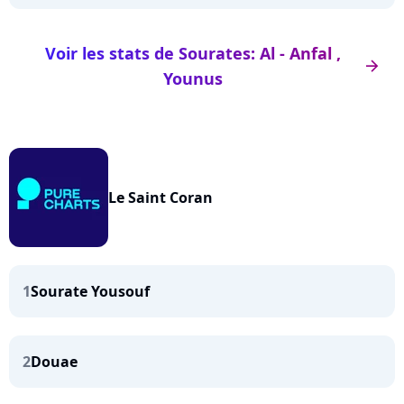
Voir les stats de Sourates: Al - Anfal ,
arrow_right
Younus
Le Saint Coran
1
Sourate Yousouf
2
Douae