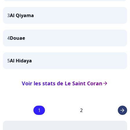
3
Al Qiyama
4
Douae
5
Al Hidaya
Voir les stats de Le Saint Coran
arrow_right
1
2
arrow_right