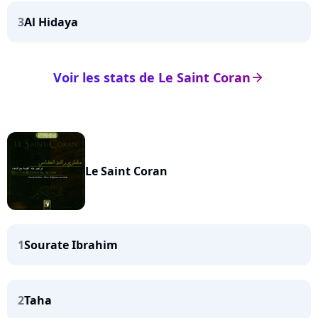
3
Al Hidaya
Voir les stats de Le Saint Coran
arrow_right
Le Saint Coran
1
Sourate Ibrahim
2
Taha