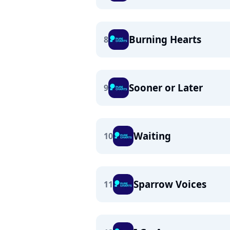
Burning Hearts
8
Sooner or Later
9
Waiting
10
Sparrow Voices
11