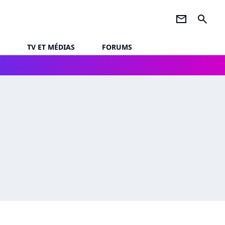
newsletter
search
TV ET MÉDIAS
FORUMS