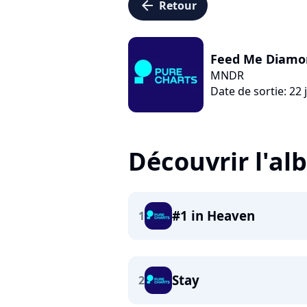
arrow_left
Retour
Feed Me Diamo
MNDR
Date de sortie: 22 j
Découvrir l'a
#1 in Heaven
1
Stay
2