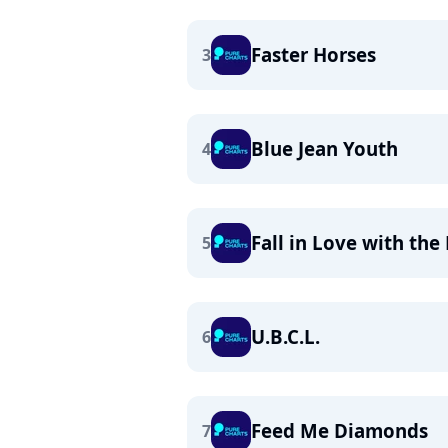
Faster Horses
3
Blue Jean Youth
4
Fall in Love with th
5
U.B.C.L.
6
Feed Me Diamonds
7