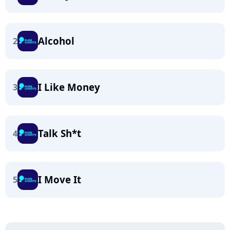
Alcohol
2
I Like Money
3
Talk Sh*t
4
I Move It
5