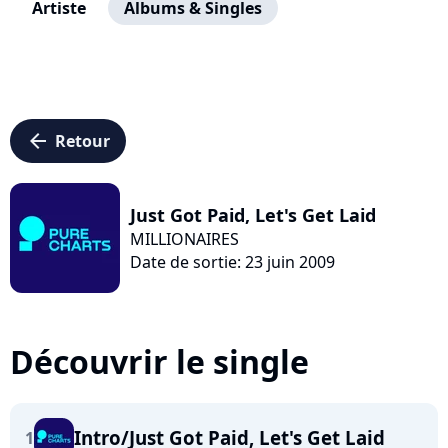
Artiste
Albums & Singles
arrow_left
Retour
Just Got Paid, Let's Get Laid
MILLIONAIRES
Date de sortie: 23 juin 2009
Découvrir le single
Intro/Just Got Paid, Let's Get Laid
1