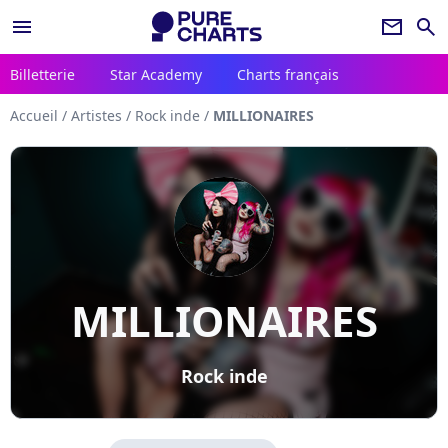
menu
newsletter
search
Billetterie
Star Academy
Charts français
Accueil
/
Artistes
/
Rock inde
/
MILLIONAIRES
MILLIONAIRES
Rock inde