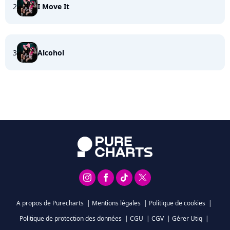
2
I Move It
3
Alcohol
A propos de Purecharts
|
Mentions légales
|
Politique de cookies
|
Politique de protection des données
|
CGU
|
CGV
|
Gérer Utiq
|