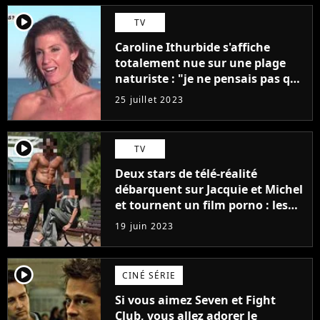
player2
TV
Caroline Ithurbide s'affiche
totalement nue sur une plage
naturiste : "je ne pensais pas que
j'arriverais à le faire..."
25 juillet 2023
player2
TV
Deux stars de télé-réalité
débarquent sur Jacquie et Michel
et tournent un film porno : les
premières images du tournage
19 juin 2023
(exclu)
player2
CINÉ SÉRIE
Si vous aimez Seven et Fight
Club, vous allez adorer le