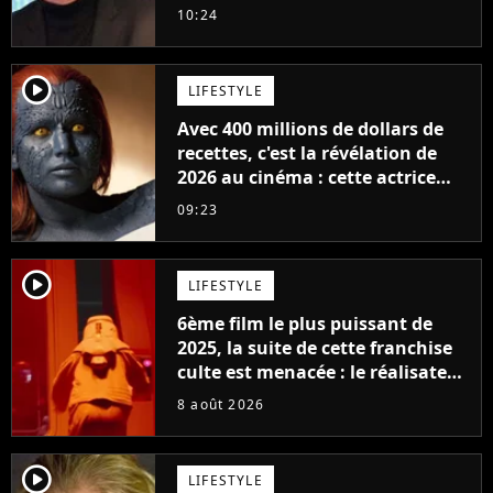
milliards de recettes
10:24
player2
LIFESTYLE
Avec 400 millions de dollars de
recettes, c'est la révélation de
2026 au cinéma : cette actrice
adorée prête à remplacer
09:23
Jennifer Lawrence chez Marvel
player2
LIFESTYLE
6ème film le plus puissant de
2025, la suite de cette franchise
culte est menacée : le réalisateur
claque la porte pour "différends
8 août 2026
créatifs"
player2
LIFESTYLE