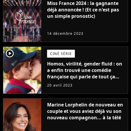
Miss France 2024 : la gagnante
déjà annoncée ! (Et ce n'est pas
un simple pronostic)
14 décembre 2023
player2
CINÉ SÉRIE
Homos, virilité, gender fluid : on
a enfin trouvé une comédie
française qui parle de tout ça
sans être super ringarde
20 avril 2023
Marine Lorphelin de nouveau en
couple et vous aviez déjà vu son
nouveau compagnon... à la télé