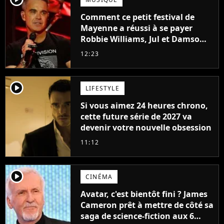
Comment ce petit festival de
Mayenne a réussi à se payer
Robbie Williams, Jul et Damso
cette année ?
12:23
player2
LIFESTYLE
Si vous aimez 24 heures chrono,
cette future série de 2027 va
devenir votre nouvelle obsession
11:12
player2
CINÉMA
Avatar, c'est bientôt fini ? James
Cameron prêt à mettre de côté sa
saga de science-fiction aux 6