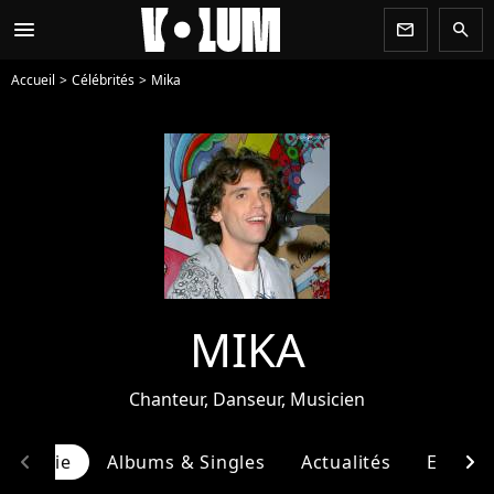
menu
newsletter
search
Accueil
Célébrités
Mika
MIKA
Chanteur, Danseur, Musicien
chevron_left
chevron_right
ographie
Albums & Singles
Actualités
Entour