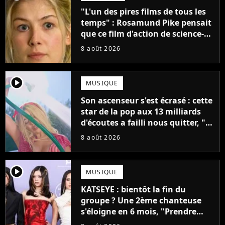
"L'un des pires films de tous les
temps" : Rosamund Pike pensait
que ce film d'action de science-
fiction avec Dwayne Johnson
8 août 2026
mettrait fin à sa carrière
player2
MUSIQUE
Son ascenseur s'est écrasé : cette
star de la pop aux 13 milliards
d'écoutes a failli nous quitter, "Je
pensais ne plus jamais chanter"
8 août 2026
player2
MUSIQUE
KATSEYE : bientôt la fin du
groupe ? Une 2ème chanteuse
s'éloigne en 6 mois, "Prendre
cette décision n’a pas été facile"