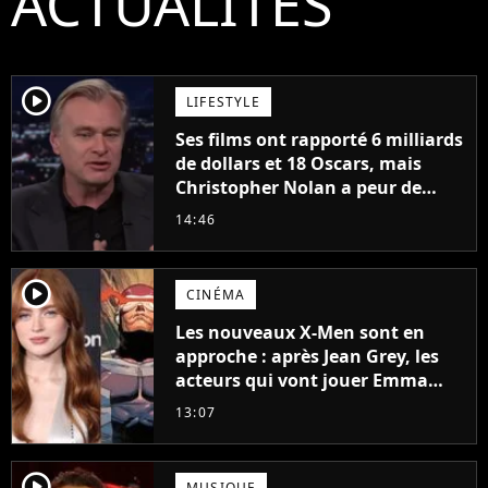
ACTUALITÉS
player2
LIFESTYLE
Ses films ont rapporté 6 milliards
de dollars et 18 Oscars, mais
Christopher Nolan a peur de
tourner un genre de films très
14:46
particulier
player2
CINÉMA
Les nouveaux X-Men sont en
approche : après Jean Grey, les
acteurs qui vont jouer Emma
Frost et Cyclope trouvés !
13:07
player2
MUSIQUE