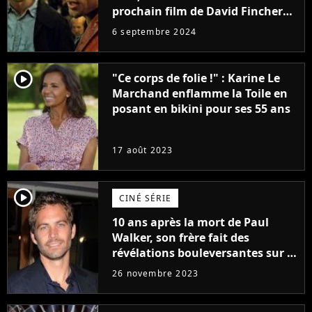
prochain film de David Fincher
avec lequel il se réinvente
6 septembre 2024
complètement
player2
"Ce corps de folie !" : Karine Le
Marchand enflamme la Toile en
posant en bikini pour ses 55 ans
17 août 2023
player2
CINÉ SÉRIE
10 ans après la mort de Paul
Walker, son frère fait des
révélations bouleversantes sur la
réaction des acteurs de Fast and
26 novembre 2023
Furious