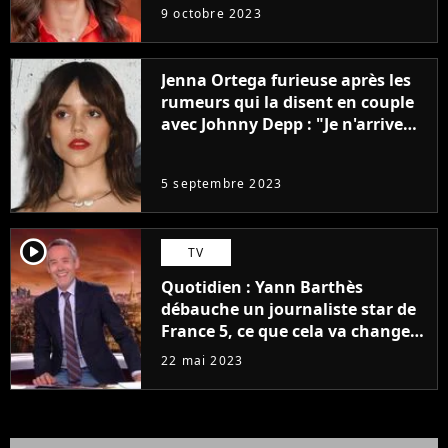
9 octobre 2023
Jenna Ortega furieuse après les
rumeurs qui la disent en couple
avec Johnny Depp : "Je n'arrive
même pas..."
5 septembre 2023
player2
TV
Quotidien : Yann Barthès
débauche un journaliste star de
France 5, ce que cela va changer
à la rentrée
22 mai 2023