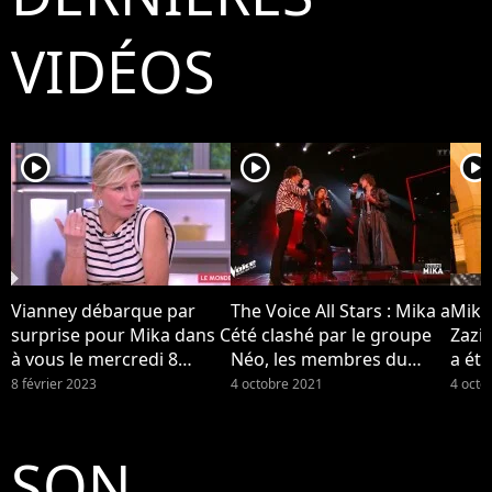
VIDÉOS
player2
player2
player2
Vianney débarque par
The Voice All Stars : Mika a
Mika
surprise pour Mika dans C
été clashé par le groupe
Zazi
à vous le mercredi 8
Néo, les membres du
a été
février 2023 sur France 5...
groupe se disent "surpris"
Néo (
8 février 2023
4 octobre 2021
4 octo
par la réaction de leur
coach
SON