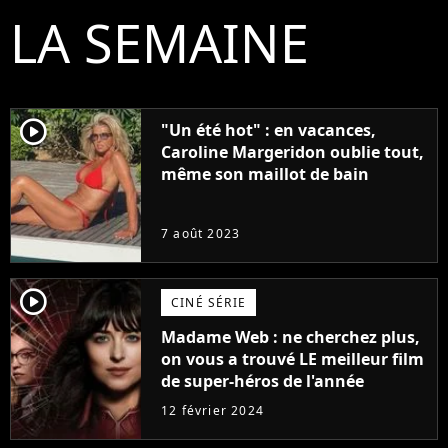
LA SEMAINE
player2
"Un été hot" : en vacances,
Caroline Margeridon oublie tout,
même son maillot de bain
7 août 2023
player2
CINÉ SÉRIE
Madame Web : ne cherchez plus,
on vous a trouvé LE meilleur film
de super-héros de l'année
12 février 2024