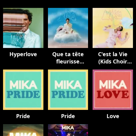
Hyperlove
Que ta tête
C'est la Vie
fleurisse
(Kids Choir
toujours
Version / avec
La Maitrise
Populaire)
Pride
Pride
Love