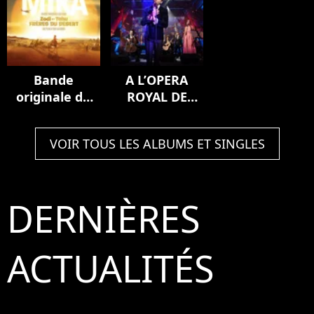
Bande
A L’OPERA
originale du
ROYAL DE
film Zodi et
VERSAILLES
Téhu, frères
(Live)
VOIR TOUS LES ALBUMS ET SINGLES
du désert
DERNIÈRES
ACTUALITÉS