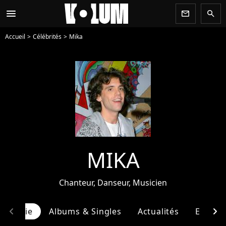
menu
newsletter
search
Accueil
Célébrités
Mika
MIKA
Chanteur, Danseur, Musicien
chevron_left
chevron_right
ographie
Albums & Singles
Actualités
Entour