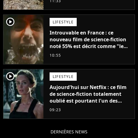
11:33
player2
LIFESTYLE
Introuvable en France : ce
nouveau film de science-fiction
noté 55% est décrit comme "le
plus stupide de l'année"
10:55
player2
LIFESTYLE
Aujourd'hui sur Netflix : ce film
de science-fiction totalement
oublié est pourtant l'un des
meilleurs des années 2010
09:23
DERNIÈRES NEWS