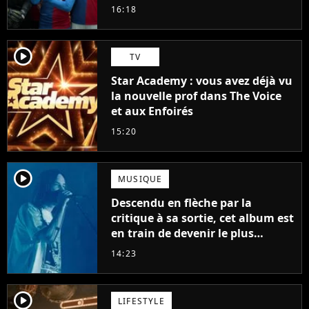
16:18
player2
TV
Star Academy : vous avez déjà vu
la nouvelle prof dans The Voice
et aux Enfoirés
15:20
player2
MUSIQUE
Descendu en flèche par la
critique à sa sortie, cet album est
en train de devenir le plus
populaire de son auteur
14:23
player2
LIFESTYLE