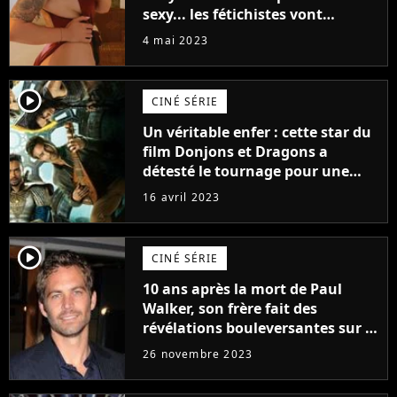
sexy... les fétichistes vont
prendre leur pied !
4 mai 2023
player2
CINÉ SÉRIE
Un véritable enfer : cette star du
film Donjons et Dragons a
détesté le tournage pour une
raison très spéciale
16 avril 2023
player2
CINÉ SÉRIE
10 ans après la mort de Paul
Walker, son frère fait des
révélations bouleversantes sur la
réaction des acteurs de Fast and
26 novembre 2023
Furious