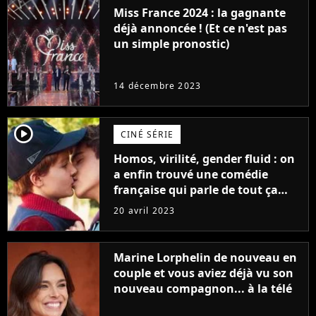
Miss France 2024 : la gagnante
déjà annoncée ! (Et ce n'est pas
un simple pronostic)
14 décembre 2023
player2
CINÉ SÉRIE
Homos, virilité, gender fluid : on
a enfin trouvé une comédie
française qui parle de tout ça
sans être super ringarde
20 avril 2023
Marine Lorphelin de nouveau en
couple et vous aviez déjà vu son
nouveau compagnon... à la télé