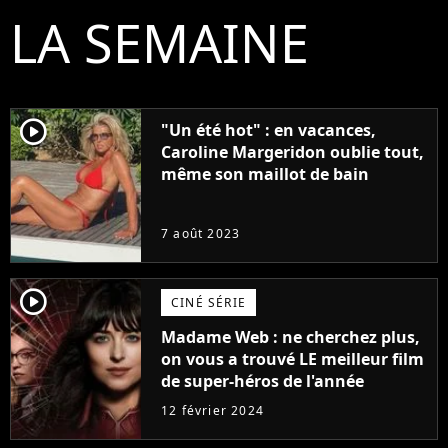
LA SEMAINE
player2
"Un été hot" : en vacances,
Caroline Margeridon oublie tout,
même son maillot de bain
7 août 2023
player2
CINÉ SÉRIE
Madame Web : ne cherchez plus,
on vous a trouvé LE meilleur film
de super-héros de l'année
12 février 2024