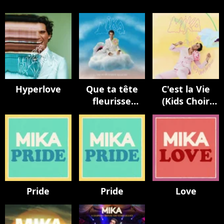
Hyperlove
Que ta tête
C'est la Vie
fleurisse
(Kids Choir
toujours
Version / avec
La Maitrise
Populaire)
Pride
Pride
Love