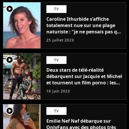
player2
TV
Caroline Ithurbide s'affiche
totalement nue sur une plage
naturiste : "je ne pensais pas que
j'arriverais à le faire..."
25 juillet 2023
player2
TV
Deux stars de télé-réalité
débarquent sur Jacquie et Michel
et tournent un film porno : les
premières images du tournage
19 juin 2023
(exclu)
player2
TV
Emilie Nef Naf débarque sur
OnlyFans avec des photos très