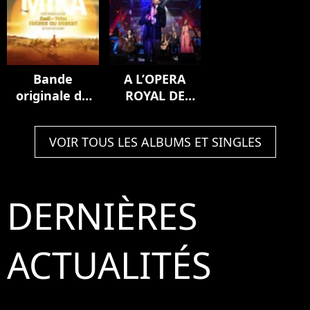
Bande
A L’OPERA
originale du
ROYAL DE
film Zodi et
VERSAILLES
Téhu, frères
(Live)
VOIR TOUS LES ALBUMS ET SINGLES
du désert
DERNIÈRES
ACTUALITÉS