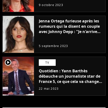
9 octobre 2023
Jenna Ortega furieuse après les
rumeurs qui la disent en couple
avec Johnny Depp : "Je n'arrive
même pas..."
5 septembre 2023
player2
TV
Quotidien : Yann Barthès
débauche un journaliste star de
France 5, ce que cela va changer
à la rentrée
22 mai 2023