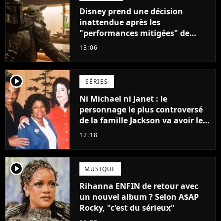
Disney prend une décision
inattendue après les
"performances mitigées" de
Vaiana et The Mandalorian &
13:06
Grogu au box-office
player2
SÉRIES
Ni Michael ni Janet : le
personnage le plus controversé
de la famille Jackson va avoir le
droit à sa propre série
12:18
player2
MUSIQUE
Rihanna ENFIN de retour avec
un nouvel album ? Selon A$AP
Rocky, "c'est du sérieux"