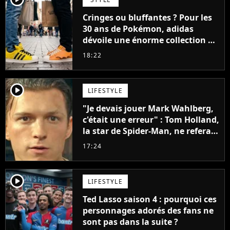
Cringes ou bluffantes ? Pour les
30 ans de Pokémon, adidas
dévoile une énorme collection de
sneakers et je ne sais pas quoi en
18:22
penser
player2
LIFESTYLE
"Je devais jouer Mark Wahlberg,
c'était une erreur" : Tom Holland,
la star de Spider-Man, ne referait
pas ce blockbuster
17:24
player2
LIFESTYLE
Ted Lasso saison 4 : pourquoi ces
personnages adorés des fans ne
sont pas dans la suite ?