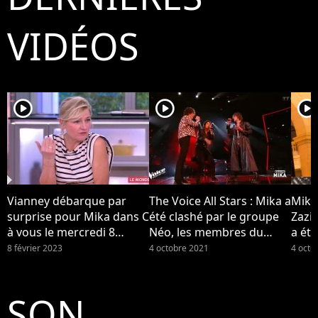
VIDÉOS
player2
player2
player2
Vianney débarque par
The Voice All Stars : Mika a
Mika
surprise pour Mika dans C
été clashé par le groupe
Zazi
à vous le mercredi 8
Néo, les membres du
a été
février 2023 sur France 5...
groupe se disent "surpris"
Néo (
8 février 2023
4 octobre 2021
4 octo
par la réaction de leur
coach
SON