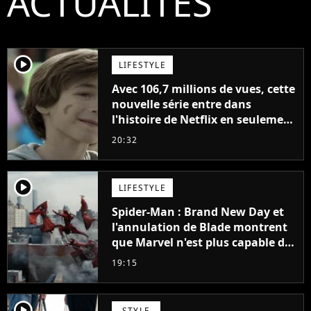
ACTUALITÉS
player2
LIFESTYLE
Avec 106,7 millions de vues, cette
nouvelle série entre dans
l'histoire de Netflix en seulement
48 jours
20:32
player2
LIFESTYLE
Spider-Man : Brand New Day et
l'annulation de Blade montrent
que Marvel n'est plus capable de
faire quoi que ce soit de simple
19:15
player2
STYLE