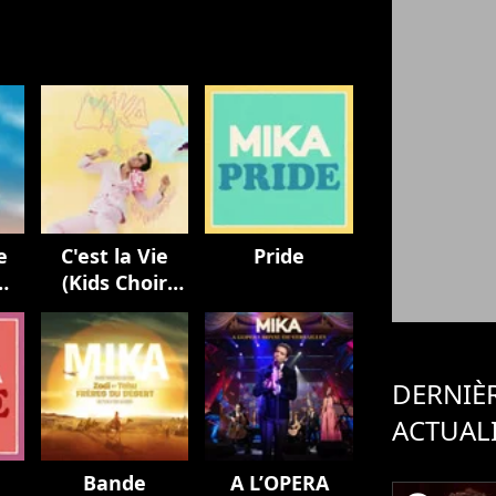
e
C'est la Vie
Pride
(Kids Choir
Version / avec
La Maitrise
Populaire)
DERNIÈ
ACTUAL
Bande
A L’OPERA