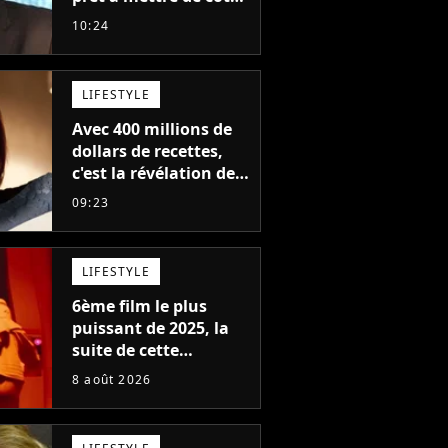
sa saga de science-
10:24
fiction aux 6 milliards
de recettes
LIFESTYLE
Avec 400 millions de
dollars de recettes,
c'est la révélation de
2026 au cinéma : cette
09:23
actrice adorée prête à
remplacer Jennifer
Lawrence chez Marvel
LIFESTYLE
6ème film le plus
puissant de 2025, la
suite de cette
franchise culte est
8 août 2026
menacée : le
réalisateur claque la
porte pour "différends