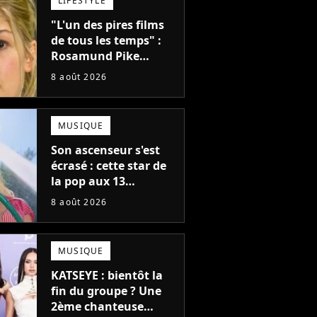
LIFESTYLE
créatifs"
"L'un des pires films
de tous les temps" :
Rosamund Pike
pensait que ce film
8 août 2026
d'action de science-
fiction avec Dwayne
Johnson mettrait fin à
MUSIQUE
sa carrière
Son ascenseur s'est
écrasé : cette star de
la pop aux 13
milliards d'écoutes a
8 août 2026
failli nous quitter, "Je
pensais ne plus
jamais chanter"
MUSIQUE
KATSEYE : bientôt la
fin du groupe ? Une
2ème chanteuse