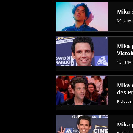
Mika 
30 janv
Mika 
Victo
13 janv
Mika 
des P
9 déce
Mika 