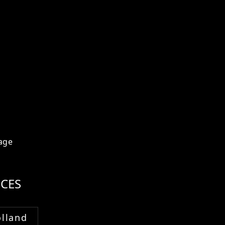
age
CES
lland