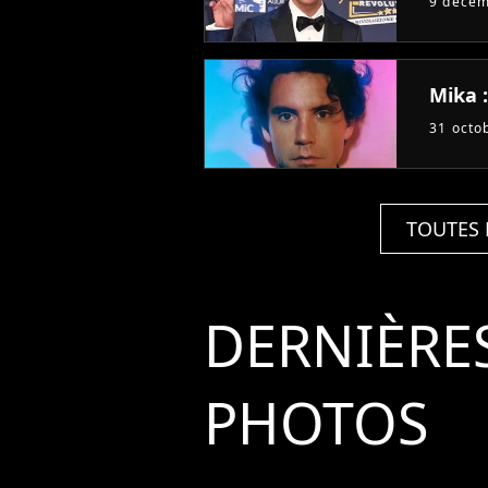
9 déce
Mika 
31 octo
TOUTES 
DERNIÈRE
PHOTOS