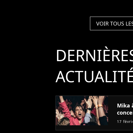
VOIR TOUS LE
DERNIÈRE
ACTUALIT
Mika à
conce
17 févr