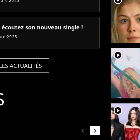
mbre 2025
: écoutez son nouveau single !
bre 2025
player2
LES ACTUALITÉS
S
player2
chevron_left
chevron_right