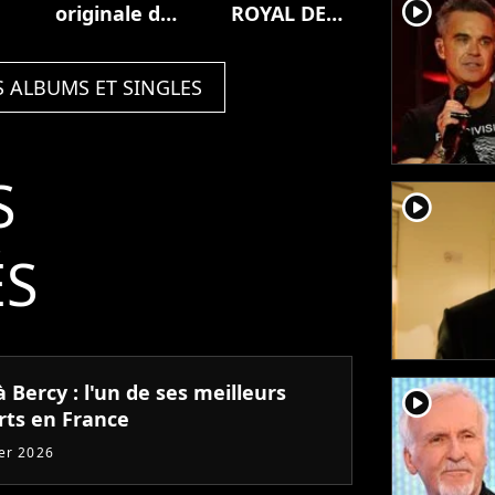
player2
originale du
ROYAL DE
film Zodi et
VERSAILLES
Téhu, frères
(Live)
S ALBUMS ET SINGLES
du désert
S
player2
ÉS
 Bercy : l'un de ses meilleurs
player2
rts en France
ier 2026