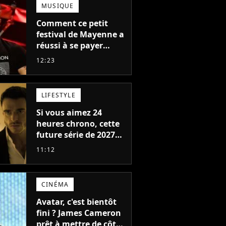
MUSIQUE
Comment ce petit
festival de Mayenne a
réussi à se payer
Robbie Williams, Jul et
12:23
Damso cette année ?
LIFESTYLE
Si vous aimez 24
heures chrono, cette
future série de 2027
va devenir votre
11:12
nouvelle obsession
CINÉMA
Avatar, c'est bientôt
fini ? James Cameron
prêt à mettre de côté