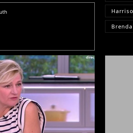
Harris
outh
Brenda