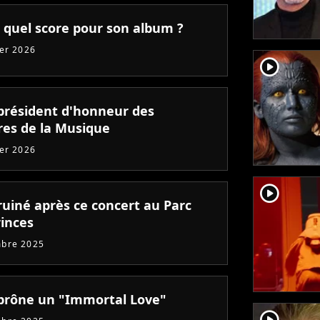
: quel score pour son album ?
ier 2026
player2
président d'honneur des
ires de la Musique
ier 2026
player2
ruiné après ce concert au Parc
rinces
mbre 2025
prône un "Immortal Love"
player2