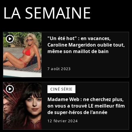
LA SEMAINE
player2
"Un été hot" : en vacances,
Caroline Margeridon oublie tout,
même son maillot de bain
7 août 2023
player2
CINÉ SÉRIE
Madame Web : ne cherchez plus,
on vous a trouvé LE meilleur film
de super-héros de l'année
12 février 2024