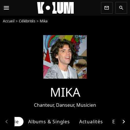
menu
newsletter
search
Accueil
Célébrités
Mika
MIKA
Chanteur, Danseur, Musicien
chevron_left
chevron_right
ographie
Albums & Singles
Actualités
Entour