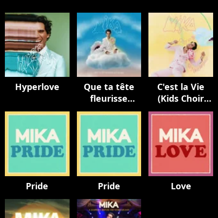
Hyperlove
Que ta tête
C'est la Vie
fleurisse
(Kids Choir
toujours
Version / avec
La Maitrise
Populaire)
Pride
Pride
Love