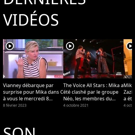
VIDÉOS
player2
player2
player2
Vianney débarque par
The Voice All Stars : Mika a
Mika
surprise pour Mika dans C
été clashé par le groupe
Zazi
à vous le mercredi 8
Néo, les membres du
a été
février 2023 sur France 5...
groupe se disent "surpris"
Néo (
8 février 2023
4 octobre 2021
4 octo
par la réaction de leur
coach
SON