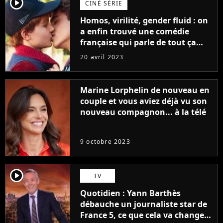
player2
CINÉ SÉRIE
Homos, virilité, gender fluid : on
a enfin trouvé une comédie
française qui parle de tout ça
sans être super ringarde
20 avril 2023
Marine Lorphelin de nouveau en
couple et vous aviez déjà vu son
nouveau compagnon... à la télé
9 octobre 2023
player2
TV
Quotidien : Yann Barthès
débauche un journaliste star de
France 5, ce que cela va changer