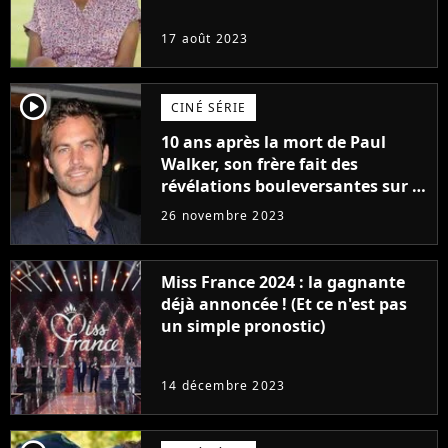
17 août 2023
player2
CINÉ SÉRIE
10 ans après la mort de Paul
Walker, son frère fait des
révélations bouleversantes sur la
réaction des acteurs de Fast and
26 novembre 2023
Furious
Miss France 2024 : la gagnante
déjà annoncée ! (Et ce n'est pas
un simple pronostic)
14 décembre 2023