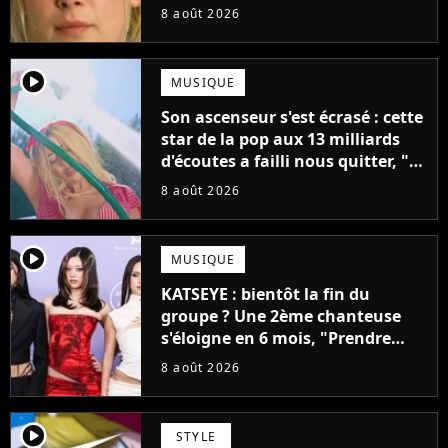
fiction avec Dwayne Johnson
8 août 2026
mettrait fin à sa carrière
player2
MUSIQUE
Son ascenseur s'est écrasé : cette
star de la pop aux 13 milliards
d'écoutes a failli nous quitter, "Je
pensais ne plus jamais chanter"
8 août 2026
player2
MUSIQUE
KATSEYE : bientôt la fin du
groupe ? Une 2ème chanteuse
s'éloigne en 6 mois, "Prendre
cette décision n’a pas été facile"
8 août 2026
player2
STYLE