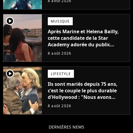
8 août 2026
player2
MUSIQUE
Après Marine et Helena Bailly,
cette candidate de la Star
Academy adorée du public
annonce son premier album,
8 août 2026
"C'est tellement puissant"
player2
LIFESTYLE
Ils sont mariés depuis 75 ans,
c'est le couple le plus durable
d'Hollywood : "Nous avons
avancé jour après jour, et les
8 août 2026
jours se sont transformés en
décennies"
DERNIÈRES NEWS