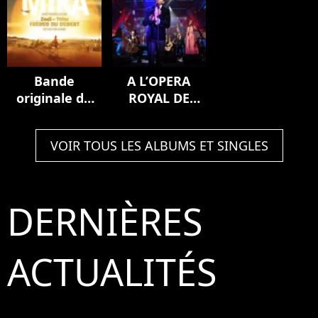
Bande
A L’OPERA
originale du
ROYAL DE
film Zodi et
VERSAILLES
Téhu, frères
(Live)
VOIR TOUS LES ALBUMS ET SINGLES
du désert
DERNIÈRES
ACTUALITÉS