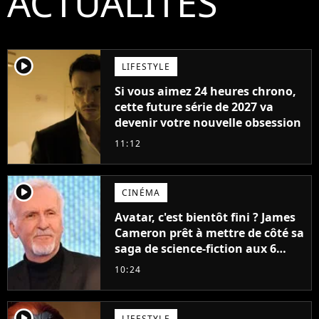
ACTUALITÉS
player2
LIFESTYLE
Si vous aimez 24 heures chrono,
cette future série de 2027 va
devenir votre nouvelle obsession
11:12
player2
CINÉMA
Avatar, c'est bientôt fini ? James
Cameron prêt à mettre de côté sa
saga de science-fiction aux 6
milliards de recettes
10:24
player2
LIFESTYLE