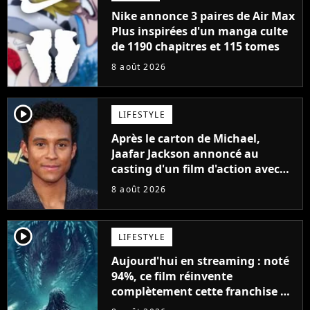
Nike annonce 3 paires de Air Max
Plus inspirées d'un manga culte
de 1190 chapitres et 115 tomes
8 août 2026
player2
LIFESTYLE
Après le carton de Michael,
Jaafar Jackson annoncé au
casting d'un film d'action avec
Will Smith
8 août 2026
player2
LIFESTYLE
Aujourd'hui en streaming : noté
94%, ce film réinvente
complètement cette franchise de
science-fiction vieille de 40 ans