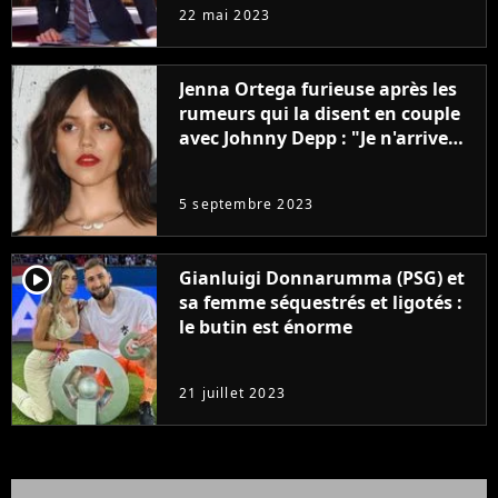
à la rentrée
22 mai 2023
Jenna Ortega furieuse après les
rumeurs qui la disent en couple
avec Johnny Depp : "Je n'arrive
même pas..."
5 septembre 2023
player2
Gianluigi Donnarumma (PSG) et
sa femme séquestrés et ligotés :
le butin est énorme
21 juillet 2023