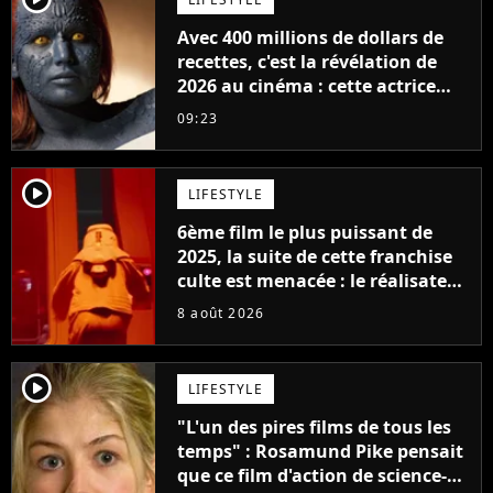
Avec 400 millions de dollars de
recettes, c'est la révélation de
2026 au cinéma : cette actrice
adorée prête à remplacer
09:23
Jennifer Lawrence chez Marvel
player2
LIFESTYLE
6ème film le plus puissant de
2025, la suite de cette franchise
culte est menacée : le réalisateur
claque la porte pour "différends
8 août 2026
créatifs"
player2
LIFESTYLE
"L'un des pires films de tous les
temps" : Rosamund Pike pensait
que ce film d'action de science-