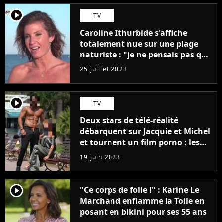
player2
TV
Caroline Ithurbide s'affiche
totalement nue sur une plage
naturiste : "je ne pensais pas que
j'arriverais à le faire..."
25 juillet 2023
player2
TV
Deux stars de télé-réalité
débarquent sur Jacquie et Michel
et tournent un film porno : les
premières images du tournage
19 juin 2023
(exclu)
player2
"Ce corps de folie !" : Karine Le
Marchand enflamme la Toile en
posant en bikini pour ses 55 ans