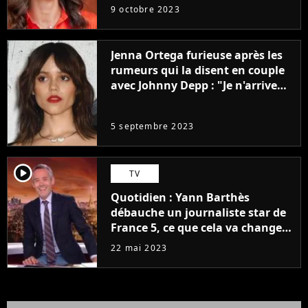
9 octobre 2023
Jenna Ortega furieuse après les
rumeurs qui la disent en couple
avec Johnny Depp : "Je n'arrive
même pas..."
5 septembre 2023
player2
TV
Quotidien : Yann Barthès
débauche un journaliste star de
France 5, ce que cela va changer
à la rentrée
22 mai 2023