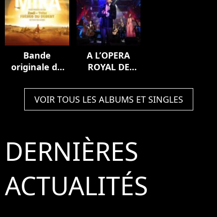
Bande
A L’OPERA
originale du
ROYAL DE
film Zodi et
VERSAILLES
Téhu, frères
(Live)
VOIR TOUS LES ALBUMS ET SINGLES
du désert
DERNIÈRES
ACTUALITÉS