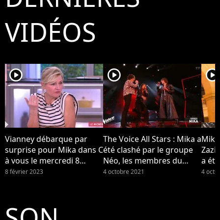
VIDÉOS
player2
player2
player2
Vianney débarque par
The Voice All Stars : Mika a
Mika
surprise pour Mika dans C
été clashé par le groupe
Zazi
à vous le mercredi 8
Néo, les membres du
a été
février 2023 sur France 5...
groupe se disent "surpris"
Néo (
8 février 2023
4 octobre 2021
4 octo
par la réaction de leur
coach
SON