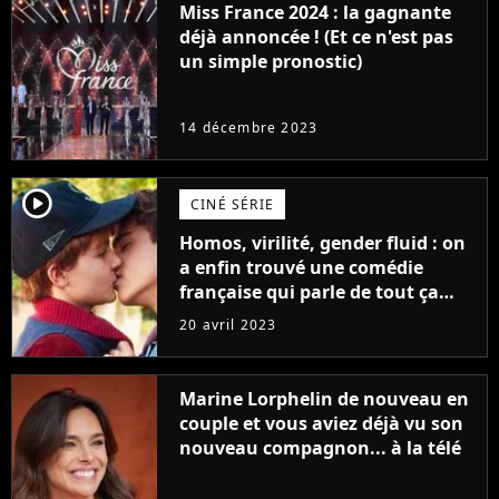
Miss France 2024 : la gagnante
déjà annoncée ! (Et ce n'est pas
un simple pronostic)
14 décembre 2023
player2
CINÉ SÉRIE
Homos, virilité, gender fluid : on
a enfin trouvé une comédie
française qui parle de tout ça
sans être super ringarde
20 avril 2023
Marine Lorphelin de nouveau en
couple et vous aviez déjà vu son
nouveau compagnon... à la télé