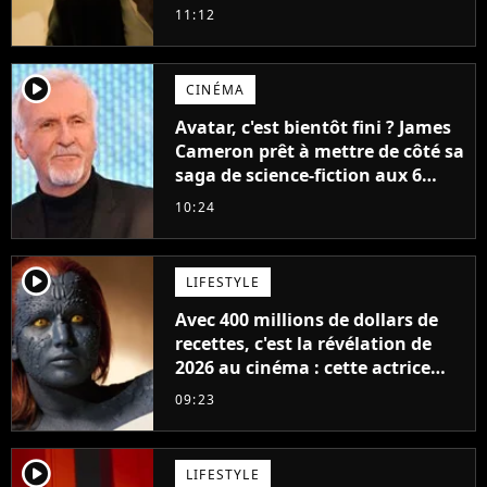
11:12
player2
CINÉMA
Avatar, c'est bientôt fini ? James
Cameron prêt à mettre de côté sa
saga de science-fiction aux 6
milliards de recettes
10:24
player2
LIFESTYLE
Avec 400 millions de dollars de
recettes, c'est la révélation de
2026 au cinéma : cette actrice
adorée prête à remplacer
09:23
Jennifer Lawrence chez Marvel
player2
LIFESTYLE