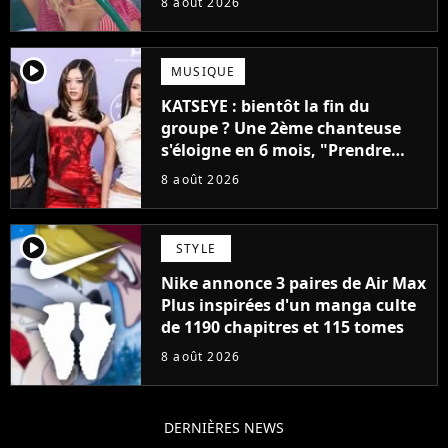
8 août 2026
player2
MUSIQUE
KATSEYE : bientôt la fin du
groupe ? Une 2ème chanteuse
s'éloigne en 6 mois, "Prendre
cette décision n’a pas été facile"
8 août 2026
player2
STYLE
Nike annonce 3 paires de Air Max
Plus inspirées d'un manga culte
de 1190 chapitres et 115 tomes
8 août 2026
DERNIÈRES NEWS