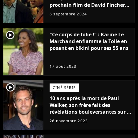
prochain film de David Fincher
avec lequel il se réinvente
6 septembre 2024
complètement
player2
"Ce corps de folie !" : Karine Le
Marchand enflamme la Toile en
posant en bikini pour ses 55 ans
17 août 2023
player2
CINÉ SÉRIE
10 ans après la mort de Paul
Walker, son frère fait des
révélations bouleversantes sur la
réaction des acteurs de Fast and
26 novembre 2023
Furious