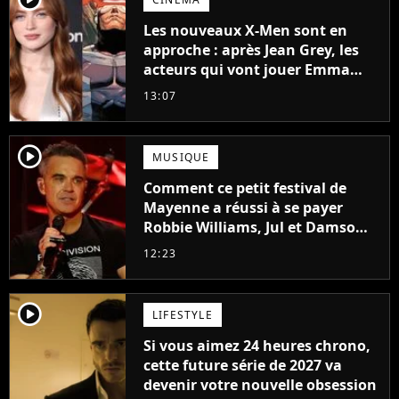
Les nouveaux X-Men sont en
approche : après Jean Grey, les
acteurs qui vont jouer Emma
Frost et Cyclope trouvés !
13:07
player2
MUSIQUE
Comment ce petit festival de
Mayenne a réussi à se payer
Robbie Williams, Jul et Damso
cette année ?
12:23
player2
LIFESTYLE
Si vous aimez 24 heures chrono,
cette future série de 2027 va
devenir votre nouvelle obsession