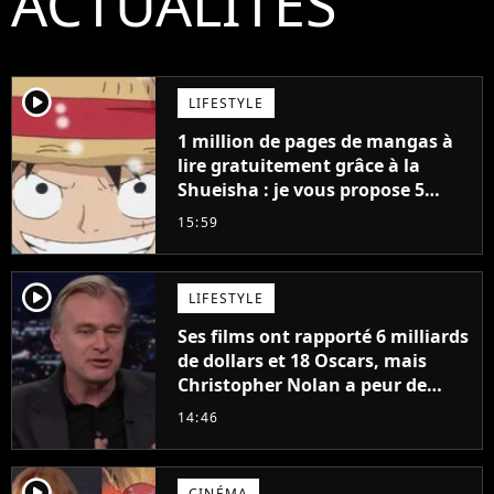
ACTUALITÉS
player2
LIFESTYLE
1 million de pages de mangas à
lire gratuitement grâce à la
Shueisha : je vous propose 5
mangas jamais sortis en France
15:59
à découvrir absolument
player2
LIFESTYLE
Ses films ont rapporté 6 milliards
de dollars et 18 Oscars, mais
Christopher Nolan a peur de
tourner un genre de films très
14:46
particulier
player2
CINÉMA