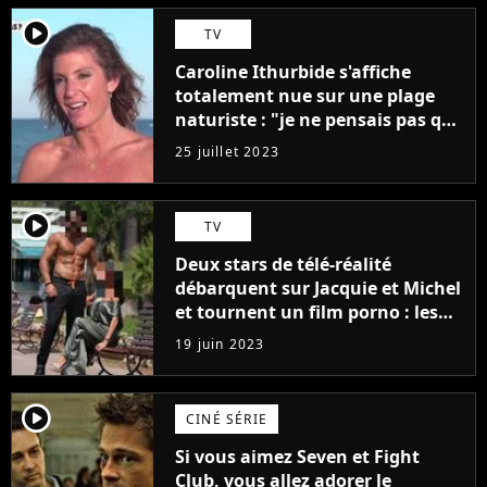
player2
TV
Caroline Ithurbide s'affiche
totalement nue sur une plage
naturiste : "je ne pensais pas que
j'arriverais à le faire..."
25 juillet 2023
player2
TV
Deux stars de télé-réalité
débarquent sur Jacquie et Michel
et tournent un film porno : les
premières images du tournage
19 juin 2023
(exclu)
player2
CINÉ SÉRIE
Si vous aimez Seven et Fight
Club, vous allez adorer le