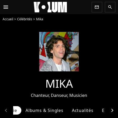
menu
newsletter
search
Accueil
Célébrités
Mika
MIKA
Chanteur, Danseur, Musicien
chevron_left
chevron_right
ographie
Albums & Singles
Actualités
Entour