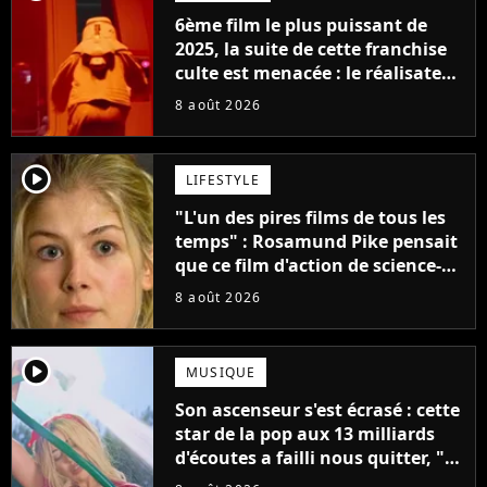
6ème film le plus puissant de
2025, la suite de cette franchise
culte est menacée : le réalisateur
claque la porte pour "différends
8 août 2026
créatifs"
player2
LIFESTYLE
"L'un des pires films de tous les
temps" : Rosamund Pike pensait
que ce film d'action de science-
fiction avec Dwayne Johnson
8 août 2026
mettrait fin à sa carrière
player2
MUSIQUE
Son ascenseur s'est écrasé : cette
star de la pop aux 13 milliards
d'écoutes a failli nous quitter, "Je
pensais ne plus jamais chanter"