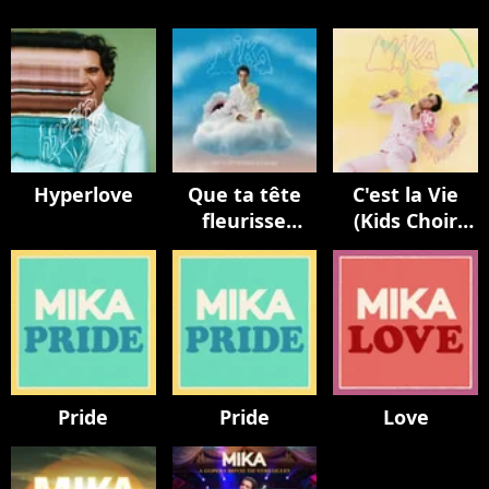
Hyperlove
Que ta tête
C'est la Vie
fleurisse
(Kids Choir
toujours
Version / avec
La Maitrise
Populaire)
Pride
Pride
Love