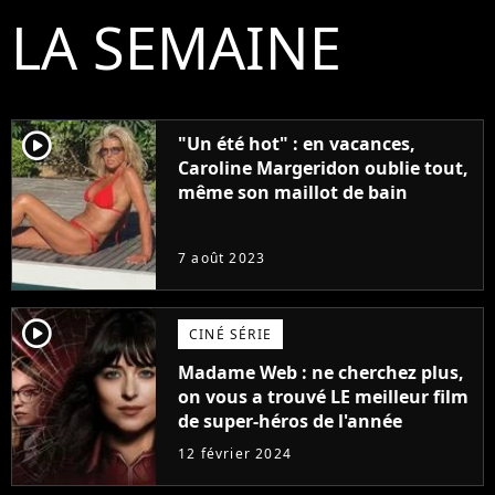
LA SEMAINE
player2
"Un été hot" : en vacances,
Caroline Margeridon oublie tout,
même son maillot de bain
7 août 2023
player2
CINÉ SÉRIE
Madame Web : ne cherchez plus,
on vous a trouvé LE meilleur film
de super-héros de l'année
12 février 2024