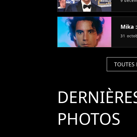
9 déce
Mika 
31 octo
TOUTES 
DERNIÈRE
PHOTOS