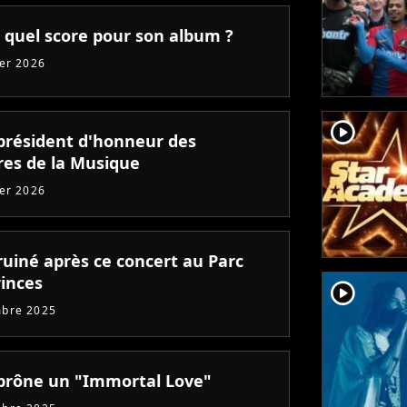
: quel score pour son album ?
ier 2026
player2
président d'honneur des
ires de la Musique
ier 2026
ruiné après ce concert au Parc
rinces
player2
mbre 2025
prône un "Immortal Love"