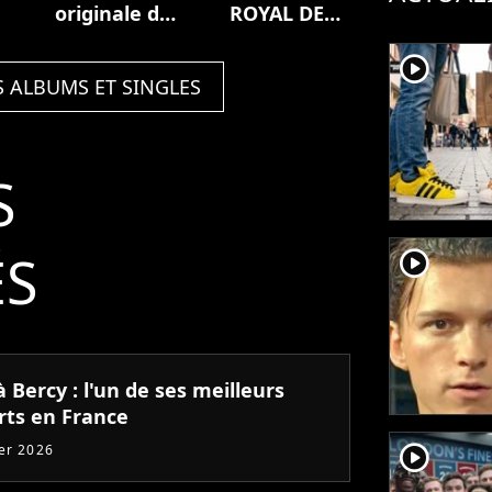
originale du
ROYAL DE
film Zodi et
VERSAILLES
player2
Téhu, frères
(Live)
S ALBUMS ET SINGLES
du désert
S
ÉS
player2
 Bercy : l'un de ses meilleurs
rts en France
player2
ier 2026