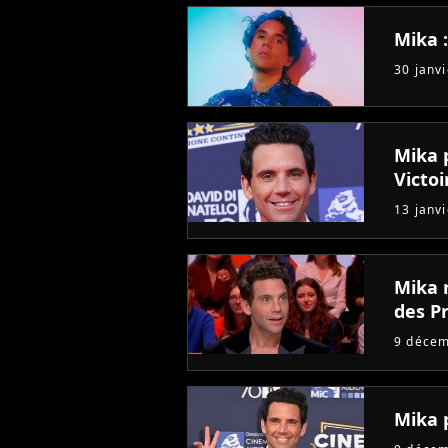
Mika 
30 janv
Mika 
Victo
13 janv
Mika 
des P
9 déce
Mika 