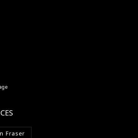
age
CES
n Fraser