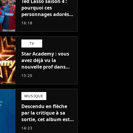
Ted Lasso saison 4 :
pourquoi ces
personnages adorés
des fans ne sont pas
16:18
dans la suite ?
TV
Star Academy : vous
avez déjà vu la
nouvelle prof dans
The Voice et aux
15:20
Enfoirés
MUSIQUE
Descendu en flèche
par la critique à sa
sortie, cet album est
en train de devenir le
14:23
plus populaire de son