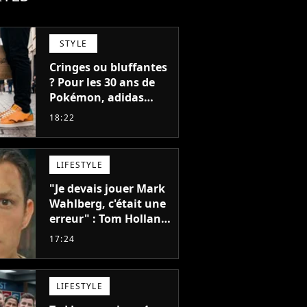
STYLE
Cringes ou bluffantes
? Pour les 30 ans de
Pokémon, adidas
dévoile une énorme
18:22
collection de sneakers
et je ne sais pas quoi
en penser
LIFESTYLE
"Je devais jouer Mark
Wahlberg, c'était une
erreur" : Tom Holland,
la star de Spider-Man,
17:24
ne referait pas ce
blockbuster
LIFESTYLE