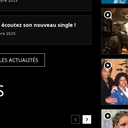
mbre 2025
player2
: écoutez son nouveau single !
bre 2025
LES ACTUALITÉS
player2
S
player2
chevron_left
chevron_right