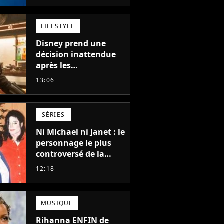
auteur
LIFESTYLE
Disney prend une
décision inattendue
après les
"performances
13:06
mitigées" de Vaiana
et The Mandalorian &
Grogu au box-office
SÉRIES
Ni Michael ni Janet : le
personnage le plus
controversé de la
famille Jackson va
12:18
avoir le droit à sa
propre série
MUSIQUE
Rihanna ENFIN de