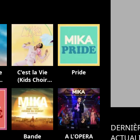
e
C'est la Vie
Pride
(Kids Choir
Version / avec
La Maitrise
Populaire)
DERNIÈ
Bande
A L’OPERA
ACTUAL