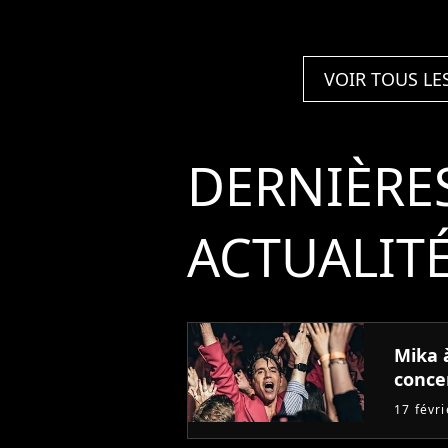
VOIR TOUS LE
DERNIÈRE
ACTUALIT
Mika à
conce
17 févr