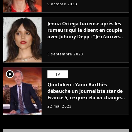
9 octobre 2023
Jenna Ortega furieuse après les
rumeurs qui la disent en couple
avec Johnny Depp : "Je n'arrive
même pas..."
5 septembre 2023
player2
TV
Quotidien : Yann Barthès
débauche un journaliste star de
France 5, ce que cela va changer
à la rentrée
22 mai 2023