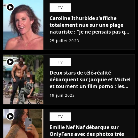
player2
TV
Caroline Ithurbide s'affiche
totalement nue sur une plage
naturiste : "je ne pensais pas que
j'arriverais à le faire..."
25 juillet 2023
player2
TV
Deux stars de télé-réalité
débarquent sur Jacquie et Michel
et tournent un film porno : les
premières images du tournage
19 juin 2023
(exclu)
player2
TV
Emilie Nef Naf débarque sur
OnlyFans avec des photos très