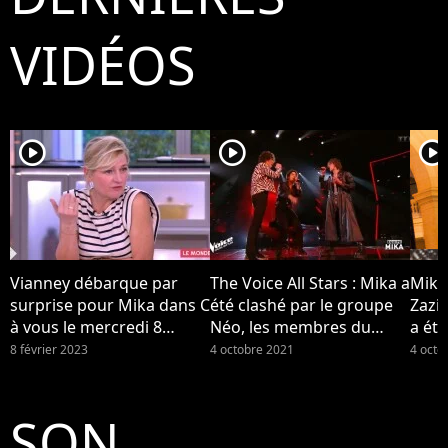
VIDÉOS
player2
player2
player2
Vianney débarque par
The Voice All Stars : Mika a
Mika
surprise pour Mika dans C
été clashé par le groupe
Zazi
à vous le mercredi 8
Néo, les membres du
a été
février 2023 sur France 5...
groupe se disent "surpris"
Néo (
8 février 2023
4 octobre 2021
4 octo
par la réaction de leur
coach
SON