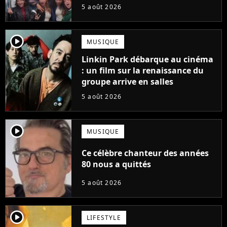
suite... totalement différente
5 août 2026
player2
MUSIQUE
Linkin Park débarque au cinéma
: un film sur la renaissance du
groupe arrive en salles
5 août 2026
player2
MUSIQUE
Ce célèbre chanteur des années
80 nous a quittés
5 août 2026
player2
LIFESTYLE