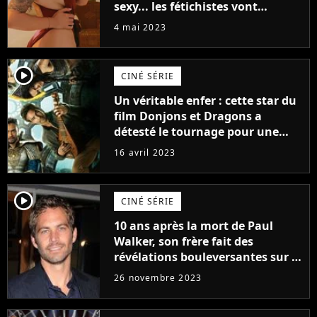
sexy... les fétichistes vont
prendre leur pied !
4 mai 2023
player2
CINÉ SÉRIE
Un véritable enfer : cette star du
film Donjons et Dragons a
détesté le tournage pour une
raison très spéciale
16 avril 2023
player2
CINÉ SÉRIE
10 ans après la mort de Paul
Walker, son frère fait des
révélations bouleversantes sur la
réaction des acteurs de Fast and
26 novembre 2023
Furious