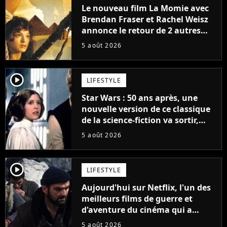
Le nouveau film La Momie avec
Brendan Fraser et Rachel Weisz
annonce le retour de 2 autres
personnages emblématiques de
5 août 2026
la saga
player2
LIFESTYLE
Star Wars : 50 ans après, une
nouvelle version de ce classique
de la science-fiction va sortir,
mais on ne la verra jamais en
5 août 2026
France
player2
LIFESTYLE
Aujourd'hui sur Netflix, l'un des
meilleurs films de guerre et
d'aventure du cinéma qui a
connu un succès retentissant à
5 août 2026