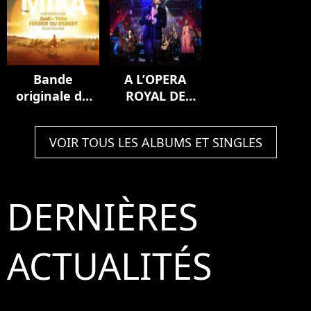
Bande
A L’OPERA
originale du
ROYAL DE
film Zodi et
VERSAILLES
Téhu, frères
(Live)
VOIR TOUS LES ALBUMS ET SINGLES
du désert
DERNIÈRES
ACTUALITÉS