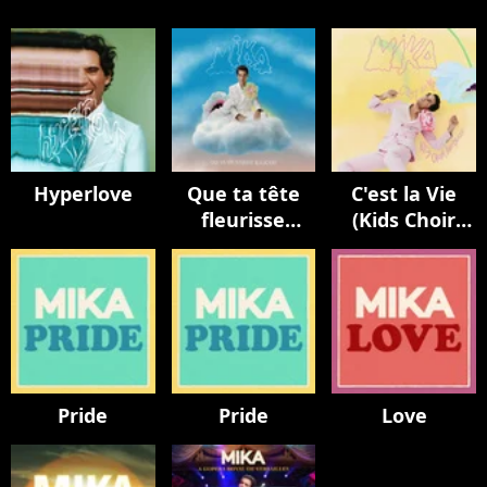
Hyperlove
Que ta tête
C'est la Vie
fleurisse
(Kids Choir
toujours
Version / avec
La Maitrise
Populaire)
Pride
Pride
Love