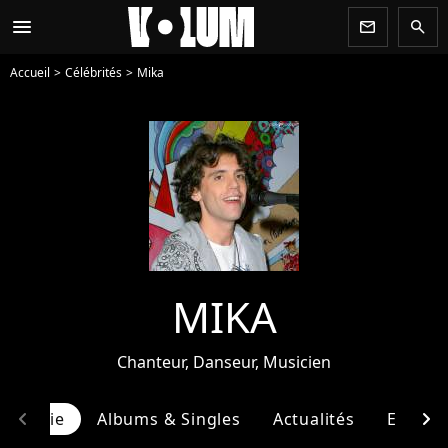
menu
newsletter
search
Accueil
Célébrités
Mika
MIKA
Chanteur, Danseur, Musicien
chevron_left
chevron_right
ographie
Albums & Singles
Actualités
Entour