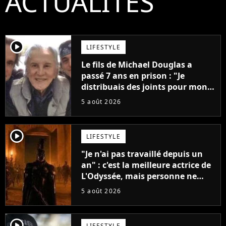
ACTUALITÉS
player2
LIFESTYLE
Le fils de Michael Douglas a
passé 7 ans en prison : "Je
distribuais des joints pour mon
père"
5 août 2026
player2
LIFESTYLE
"Je n'ai pas travaillé depuis un
an" : c'est la meilleure actrice de
L'Odyssée, mais personne ne
veut lui donner de rôle au
5 août 2026
cinéma
player2
LIFESTYLE