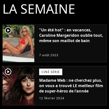
LA SEMAINE
player2
"Un été hot" : en vacances,
Caroline Margeridon oublie tout,
même son maillot de bain
7 août 2023
player2
CINÉ SÉRIE
Madame Web : ne cherchez plus,
on vous a trouvé LE meilleur film
de super-héros de l'année
12 février 2024