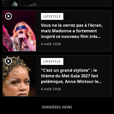
son époque
player2
LIFESTYLE
Vous ne la verrez pas à l'écran,
mais Madonna a fortement
inspiré ce nouveau film très
attendu
4 août 2026
player2
LIFESTYLE
"C'est un grand styliste" : le
thème du Met Gala 2027 fait
polémique, Anna Wintour le
défend
4 août 2026
DERNIÈRES NEWS