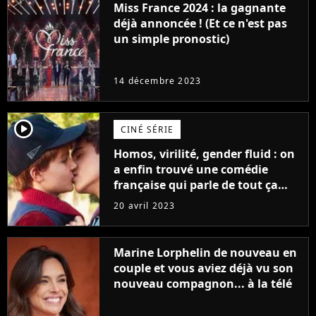
Miss France 2024 : la gagnante
déjà annoncée ! (Et ce n'est pas
un simple pronostic)
14 décembre 2023
player2
CINÉ SÉRIE
Homos, virilité, gender fluid : on
a enfin trouvé une comédie
française qui parle de tout ça
sans être super ringarde
20 avril 2023
Marine Lorphelin de nouveau en
couple et vous aviez déjà vu son
nouveau compagnon... à la télé