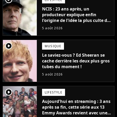
NCIS : 23 ans après, un
producteur explique enfin
l'origine de l'idée la plus culte de
la série (et on ne parle pas du
5 août 2026
bateau)
player2
MUSIQUE
Le saviez-vous ? Ed Sheeran se
cache derrière les deux plus gros
tubes du moment !
5 août 2026
player2
LIFESTYLE
Aujourd'hui en streaming : 3 ans
après sa fin, cette série aux 13
Emmy Awards revient avec une