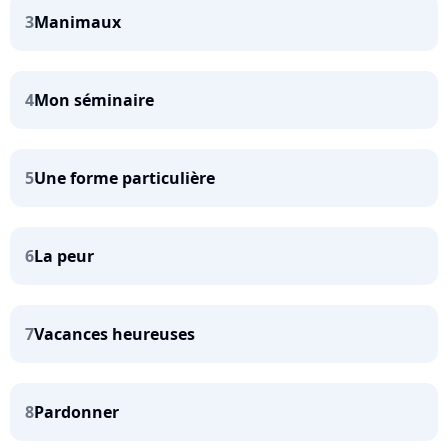
3
Manimaux
4
Mon séminaire
5
Une forme particulière
6
La peur
7
Vacances heureuses
8
Pardonner