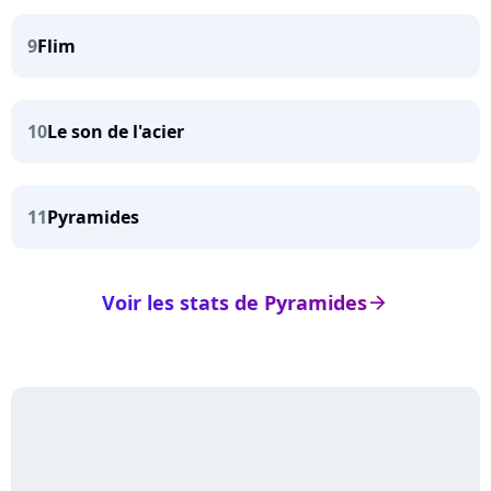
9
Flim
10
Le son de l'acier
11
Pyramides
Voir les stats de Pyramides
arrow_right