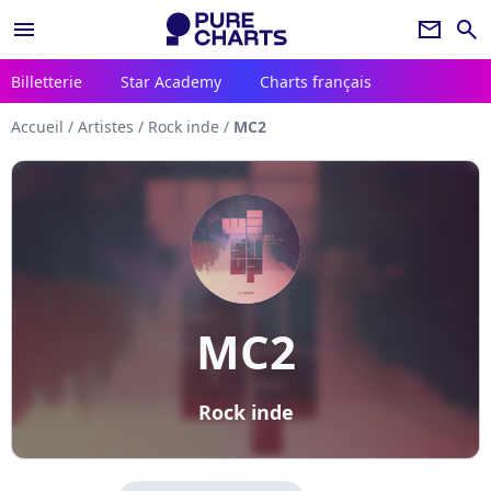
menu
newsletter
search
Billetterie
Star Academy
Charts français
Accueil
/
Artistes
/
Rock inde
/
MC2
MC2
Rock inde