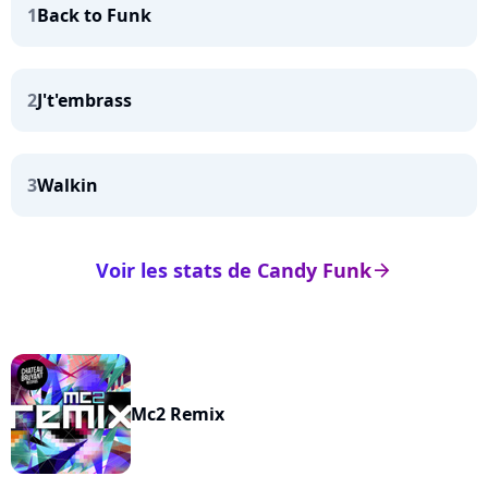
1
Back to Funk
2
J't'embrass
3
Walkin
Voir les stats de Candy Funk
arrow_right
Mc2 Remix