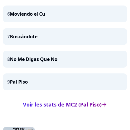
6
Moviendo el Cu
7
Buscándote
8
No Me Digas Que No
9
Pal Piso
Voir les stats de MC2 (Pal Piso)
arrow_right