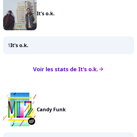
It's o.k.
1
It's o.k.
Voir les stats de It's o.k.
arrow_right
Candy Funk