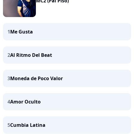
MC2 (Pal Piso)
1
Me Gusta
2
Al Ritmo Del Beat
3
Moneda de Poco Valor
4
Amor Oculto
5
Cumbia Latina