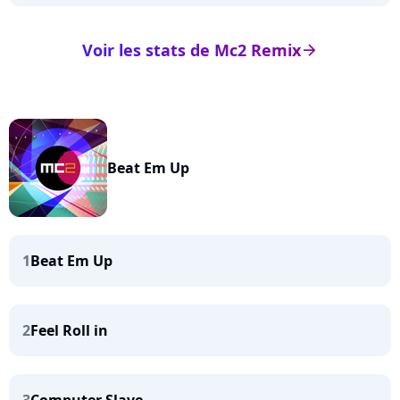
Voir les stats de Mc2 Remix
arrow_right
Beat Em Up
1
Beat Em Up
2
Feel Roll in