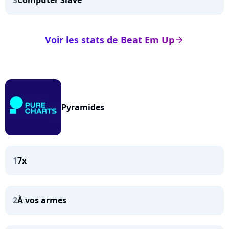
3
Computer Slave
Voir les stats de Beat Em Up
arrow_right
Pyramides
1
7x
2
À vos armes