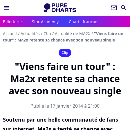
menu
newsletter
search
Billetterie
Star Academy
Charts français
Accueil
/
Actualités
/
Clip
/
Actualité de MA2X
/
"Viens faire un
tour" : Ma2x retente sa chance avec son nouveau single
Clip
"Viens faire un tour" :
Ma2x retente sa chance
avec son nouveau single
Publié le 17 janvier 2014 à 21:00
Soutenu par une belle communauté de fans
sur internet, Ma2x a tenté sa chance avec