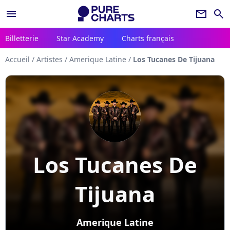
menu
newsletter
search
Billetterie
Star Academy
Charts français
Accueil
/
Artistes
/
Amerique Latine
/
Los Tucanes De Tijuana
Los Tucanes De
Tijuana
Amerique Latine