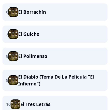
El Borrachín
6
El Guicho
7
El Polimenso
8
El Diablo (Tema De La Película "El
9
Infierno")
El Tres Letras
10