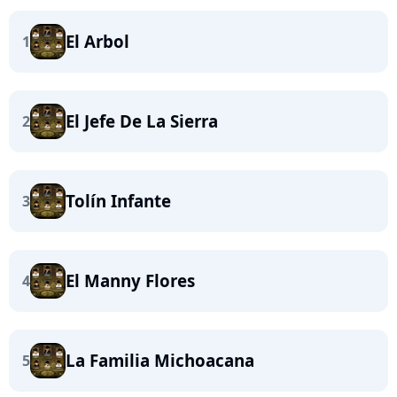
El Arbol
1
El Jefe De La Sierra
2
Tolín Infante
3
El Manny Flores
4
La Familia Michoacana
5