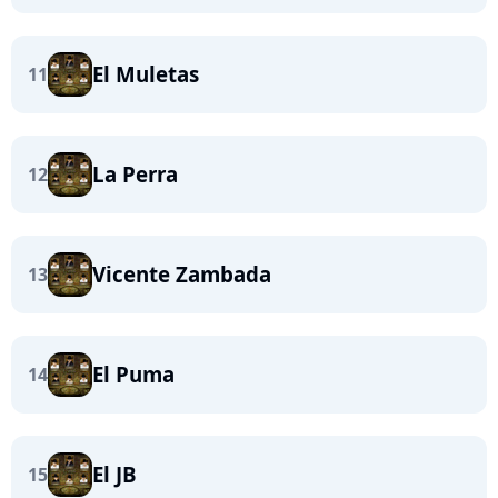
El Muletas
11
La Perra
12
Vicente Zambada
13
El Puma
14
El JB
15