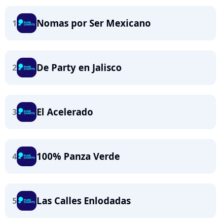
Nomas por Ser Mexicano
1
De Party en Jalisco
2
El Acelerado
3
100% Panza Verde
4
Las Calles Enlodadas
5