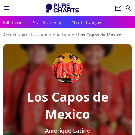
menu
newsletter
search
Billetterie
Star Academy
Charts français
Accueil
/
Artistes
/
Amerique Latine
/
Los Capos de Mexico
Los Capos de
Mexico
Amerique Latine