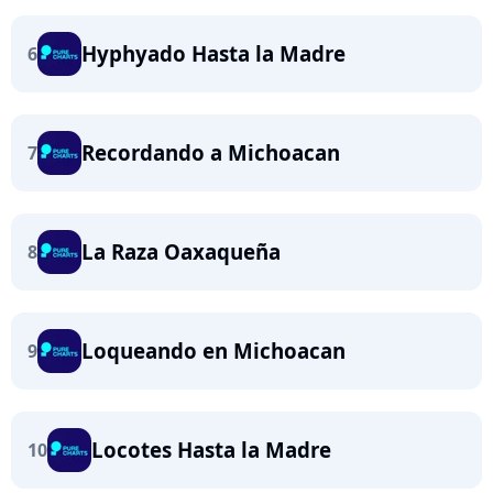
Hyphyado Hasta la Madre
6
Recordando a Michoacan
7
La Raza Oaxaqueña
8
Loqueando en Michoacan
9
Locotes Hasta la Madre
10