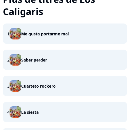
Caligaris
1
Me gusta portarme mal
2
Saber perder
3
Cuarteto rockero
4
La siesta