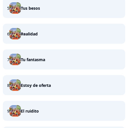
5
Tus besos
6
Realidad
7
Tu fantasma
8
Estoy de oferta
9
El ruidito