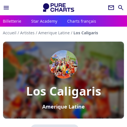
menu
newsletter
search
Billetterie
Star Academy
Charts français
Accueil
/
Artistes
/
Amerique Latine
/
Los Caligaris
Los Caligaris
Amerique Latine