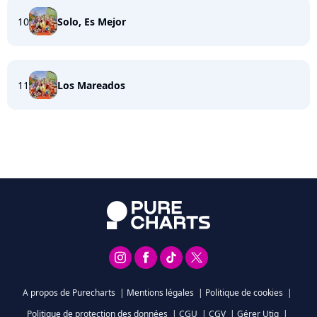
10
Solo, Es Mejor
11
Los Mareados
A propos de Purecharts
|
Mentions légales
|
Politique de cookies
|
Politique de protection des données
|
CGU
|
CGV
|
Gérer Utiq
|