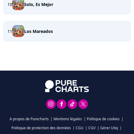
10
Solo, Es Mejor
11
Los Mareados
A propos de Purecharts
|
Mentions légales
|
Politique de cookies
|
Politique de protection des données
|
CGU
|
CGV
|
Gérer Utiq
|