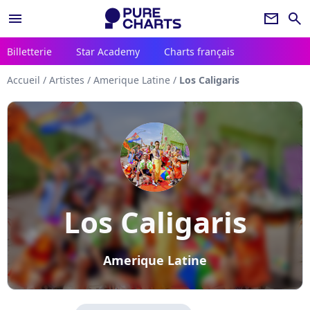
menu
newsletter
search
Billetterie
Star Academy
Charts français
Accueil
/
Artistes
/
Amerique Latine
/
Los Caligaris
Los Caligaris
Amerique Latine