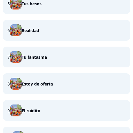
5
Tus besos
6
Realidad
7
Tu fantasma
8
Estoy de oferta
9
El ruidito