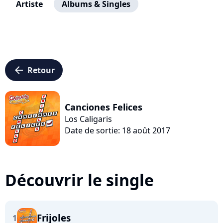
Artiste
Albums & Singles
arrow_left
Retour
Canciones Felices
Los Caligaris
Date de sortie: 18 août 2017
Découvrir le single
Frijoles
1