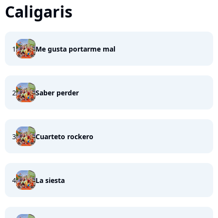
Caligaris
1
Me gusta portarme mal
2
Saber perder
3
Cuarteto rockero
4
La siesta