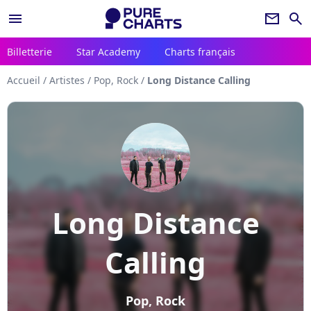
menu
newsletter
search
Billetterie
Star Academy
Charts français
Accueil
/
Artistes
/
Pop, Rock
/
Long Distance Calling
Long Distance
Calling
Pop, Rock